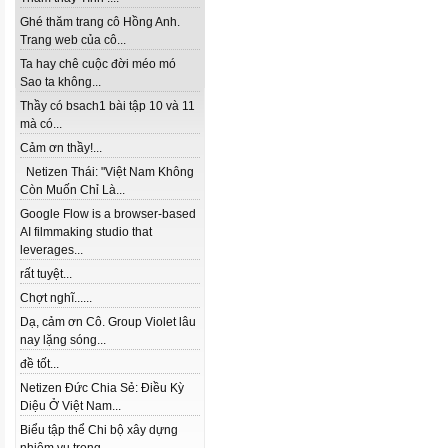
Ghé thăm trang cô Hồng Anh.
Trang web của cô...
Ta hay chê cuộc đời méo mó
Sao ta không...
Thầy có bsach1 bài tập 10 và 11
mà có...
Cảm ơn thầy!...
Netizen Thái: "Việt Nam Không
Còn Muốn Chỉ Là...
Google Flow is a browser-based
AI filmmaking studio that
leverages...
rất tuyệt...
Chợt nghĩ......
Dạ, cảm ơn Cô. Group Violet lâu
nay lặng sóng...
đề tốt...
Netizen Đức Chia Sẻ: Điều Kỳ
Diệu Ở Việt Nam...
Biểu tập thể Chi bộ xây dựng