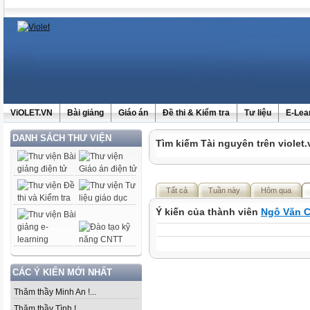
ViOLET.VN
Bài giảng
Giáo án
Đề thi & Kiểm tra
Tư liệu
E-Lea
DANH SÁCH THƯ VIỆN
Tìm kiếm Tài nguyên trên violet.
Tất cả
Tuần này
Hôm qua
Ý kiến của thành viên
Ngô Văn 
CÁC Ý KIẾN MỚI NHẤT
Thăm thầy Minh An !...
Thăm thầy Tình !...