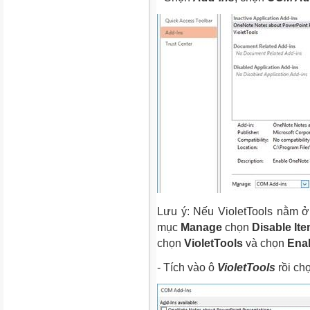
Lưu ý:
Nếu VioletTools nằm 
mục
Manage
chọn
Disable It
chọn
VioletTools
và chọn
Ena
- Tích vào ô
VioletTools
rồi ch