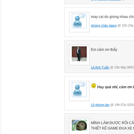
may cai do giong nhau chi
phùng châu giang
@ 22h:23p 
Em cảm ơn thấy
Lê Anh Tuấn
@ 23h:46p 09/0
Hay quá nhỉ, cảm ơn b
Lê phong lan
@ 18h:57p 02/0
MÌNH LÀM ĐƯỢC RỒI CẢ
THIẾT KẾ GAME ĐUA XE 