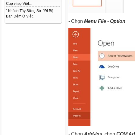
Cup vì sợ Việt...
" Khách Tây Sững Sờ: "Đi Bộ
Ban Đêm Ở Việt...
- Chọn
Menu File
-
Option
.
- Chọn
Add-Ins
, chọn
COM Ad