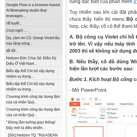
năng đặc biệt của phần mềm
V
Google Flow is a browser-based
AI filmmaking studio that
Tuy nhiên sau khi cài đặt p
leverages...
chưa thấy hiển thị menu
Bộ c
rất tuyệt...
hợp, các thầy, cô có thể tham k
Chợt nghĩ......
A. B
ộ công cụ Violet chỉ hỗ 
Dạ, cảm ơn Cô. Group Violet lâu
nay lặng sóng...
trở lên. Vì vậy nếu máy tín
2003 thì sẽ không sử dụng đ
đề tốt...
Netizen Đức Chia Sẻ: Điều Kỳ
B. Nếu thầy, cô đã dùng Win
Diệu Ở Việt Nam...
hiện lần lượt các bước sau:
Biểu tập thể Chi bộ xây dựng
nhiệm vụ trọng...
Bước 1. Kích hoạt Bộ công c
Biểu tập thể Chi bộ xây dựng
nhiệm vụ trọng...
- Mở PowerPoint.
Chương trình công tác trọng tâm
của cá nhân Quý...
Chương trình công tác trọng tâm
của cá nhân Quý...
" Đừng lầm tưởng giao thông!
Đây mới là điều khiến...
[Sốc] Netizen TQ: "Rút ASEAN