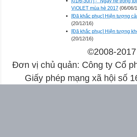
[01/6-30/7] - "Ngày hè trong tô
ViOLET mùa hè 2017
(06/06/1
[Đã khắc phục] Hiện tượng cản
(20/12/16)
[Đã khắc phục] Hiện tượng kh
(20/12/16)
©2008-2017 
Đơn vị chủ quản: Công ty Cổ p
Giấy phép mạng xã hội số 