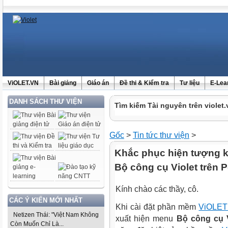
ViOLET.VN
Bài giảng
Giáo án
Đề thi & Kiểm tra
Tư liệu
E-Lea
DANH SÁCH THƯ VIỆN
Tìm kiếm Tài nguyên trên violet.
Gốc
>
Tin tức thư viện
>
Khắc phục hiện tượng 
Bộ công cụ Violet trên 
Kính chào các thầy, cô.
CÁC Ý KIẾN MỚI NHẤT
Khi cài đặt phần mềm
ViOLET
Netizen Thái: "Việt Nam Không
xuất hiện menu
Bộ công cụ V
Còn Muốn Chỉ Là...