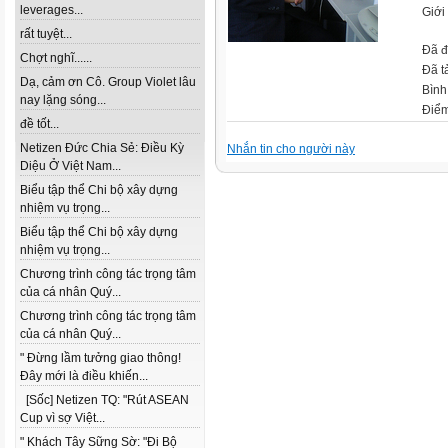
leverages...
Giới
rất tuyệt...
Đã đ
Chợt nghĩ......
Đã t
Dạ, cảm ơn Cô. Group Violet lâu
Bình
nay lặng sóng...
Điểm
đề tốt...
Netizen Đức Chia Sẻ: Điều Kỳ
Nhắn tin cho người này
Diệu Ở Việt Nam...
Biểu tập thể Chi bộ xây dựng
nhiệm vụ trọng...
Biểu tập thể Chi bộ xây dựng
nhiệm vụ trọng...
Chương trình công tác trọng tâm
của cá nhân Quý...
Chương trình công tác trọng tâm
của cá nhân Quý...
" Đừng lầm tưởng giao thông!
Đây mới là điều khiến...
[Sốc] Netizen TQ: "Rút ASEAN
Cup vì sợ Việt...
" Khách Tây Sững Sờ: "Đi Bộ