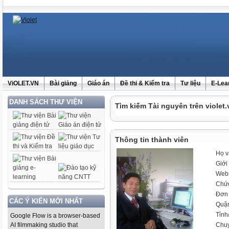
ViOLET.VN
Bài giảng
Giáo án
Đề thi & Kiểm tra
Tư liệu
E-Lea
DANH SÁCH THƯ VIỆN
Tìm kiếm Tài nguyên trên violet.
Thông tin thành viên
Họ v
Giới 
Webs
Chứ
Đơn 
CÁC Ý KIẾN MỚI NHẤT
Quậ
Tỉnh
Google Flow is a browser-based
AI filmmaking studio that
Chu