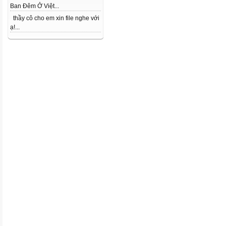
Ban Đêm Ở Việt...
thầy cô cho em xin file nghe với
ạ!...