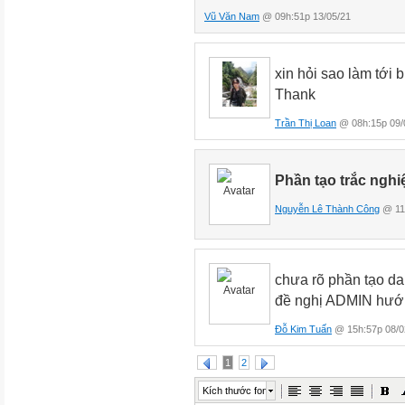
Vũ Văn Nam
@ 09h:51p 13/05/21
xin hỏi sao làm tới 
Thank
Trần Thị Loan
@ 08h:15p 09/
Phần tạo trắc nghiệ
Nguyễn Lê Thành Công
@ 11h
chưa rõ phần tạo da
đề nghị ADMIN hướ
Đỗ Kim Tuấn
@ 15h:57p 08/0
1
2
Kích thước font