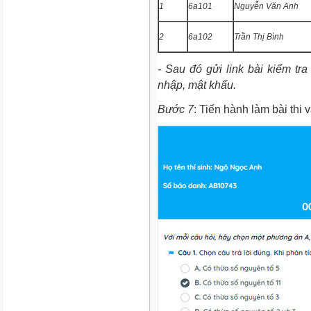
1
6a101
Nguyễn Văn Anh
2
6a102
Trần Thị Bình
- Sau đó gửi link bài kiểm tr
nhập, mật khẩu.
Bước 7
: Tiến hành làm bài thi 