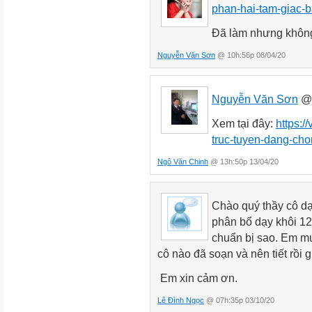
phan-hai-tam-giac-
Đã làm nhưng không 
Nguyễn Văn Sơn
@ 10h:56p 08/04/20
Nguyễn Văn Sơn
@
Xem tại đây:
https:/
truc-tuyen-dang-ch
Ngô Văn Chinh
@ 13h:50p 13/04/20
Chào quý thầy cô d
phân bổ dạy khôi 12
chuẩn bị sao. Em mu
cô nào đã soạn và nên tiết rồi
Em xin cảm ơn.
Lê Đình Ngọc
@ 07h:35p 03/10/20