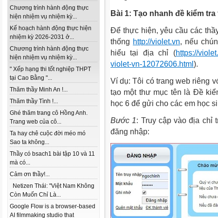
Chương trình hành động thực
Bài 1: Tạo nhanh đề kiểm tra
hiện nhiệm vụ nhiệm kỳ...
Kế hoạch hành động thực hiện
Để thực hiện, yêu cầu các thầy
nhiệm kỳ 2026-2031 ở...
thống
http://violet.vn
, nếu chún
Chương trình hành động thực
hiểu tại địa chỉ (
https://viol
hiện nhiệm vụ nhiệm kỳ...
violet-vn-12072606.html
).
" Xếp hạng thi tốt nghiệp THPT
tại Cao Bằng "...
Ví dụ: Tôi có trang web riêng vớ
Thăm thầy Minh An !...
tạo một thư mục tên là Đề ki
Thăm thầy Tình !...
học 6 để gửi cho các em học s
Ghé thăm trang cô Hồng Anh.
Bước 1
: Truy cập vào địa chỉ
Trang web của cô...
đăng nhập:
Ta hay chê cuộc đời méo mó
Sao ta không...
Thầy có bsach1 bài tập 10 và 11
mà có...
Cảm ơn thầy!...
Netizen Thái: "Việt Nam Không
Còn Muốn Chỉ Là...
Google Flow is a browser-based
AI filmmaking studio that