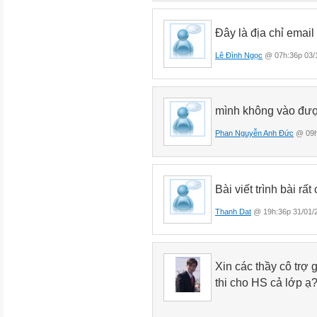
Đây là địa chỉ emai
Lê Đình Ngọc
@ 07h:36p 03/
mình không vào được
Phan Nguyễn Anh Đức
@ 09h
Bài viết trình bài rấ
Thanh Dat
@ 19h:36p 31/01/
Xin các thầy cô trợ
thi cho HS cả lớp ạ