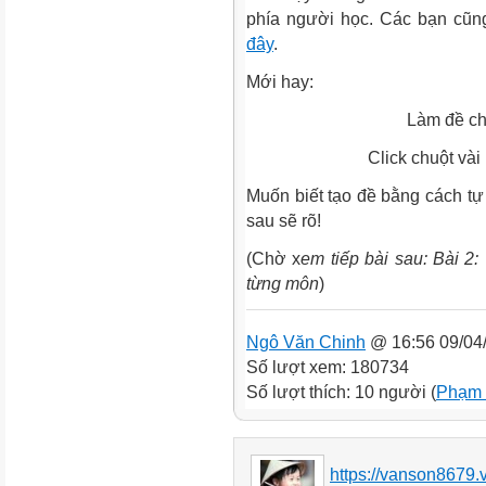
phía người học. Các bạn cũng
đây
.
Mới hay:
Làm đề chẳng có
Click chuột vài phát l
Muốn biết tạo đề bằng cách tự
sau sẽ rõ!
(Chờ x
em tiếp bài sau: Bài 2
từng môn
)
Ngô Văn Chinh
@ 16:56 09/04
Số lượt xem: 180734
Số lượt thích: 10 người (
Phạm 
https://vanson8679.v