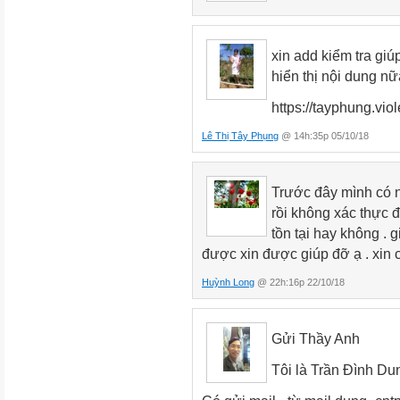
xin add kiểm tra giú
hiển thị nội dung n
https://tayphung.viol
Lê Thị Tây Phụng
@ 14h:35p 05/10/18
Trước đây mình có 
rồi không xác thực 
tồn tại hay không . 
được xin được giúp đỡ ạ . xin
Huỳnh Long
@ 22h:16p 22/10/18
Gửi Thầy Anh
Tôi là Trần Đình Du