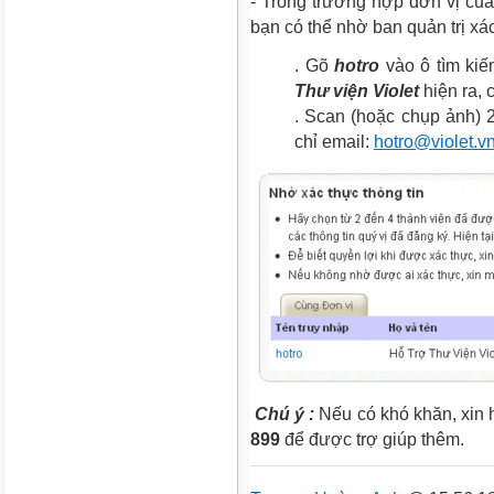
- Trong trường hợp đơn vị của 
bạn có thể nhờ ban quản trị xa
. Gõ
hotro
vào ô tìm ki
Thư viện Violet
hiện ra, 
. Scan (hoặc chụp ảnh) 
chỉ email:
hotro@violet.v
Chú ý :
Nếu có khó khăn, xin h
899
để được trợ giúp thêm.