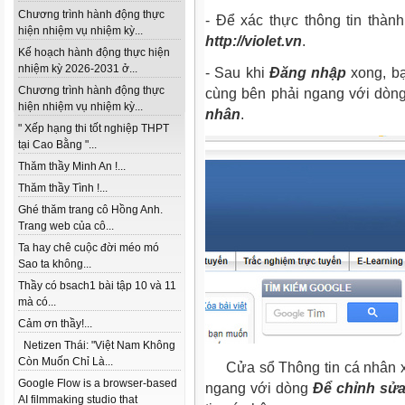
Chương trình hành động thực
- Để xác thực thông tin thàn
hiện nhiệm vụ nhiệm kỳ...
http://violet.vn
.
Kế hoạch hành động thực hiện
nhiệm kỳ 2026-2031 ở...
-
Sau khi
Đăng nhập
xong, b
Chương trình hành động thực
cùng bên phải ngang với dò
hiện nhiệm vụ nhiệm kỳ...
nhân
.
" Xếp hạng thi tốt nghiệp THPT
tại Cao Bằng "...
Thăm thầy Minh An !...
Thăm thầy Tình !...
Ghé thăm trang cô Hồng Anh.
Trang web của cô...
Ta hay chê cuộc đời méo mó
Sao ta không...
Thầy có bsach1 bài tập 10 và 11
mà có...
Cảm ơn thầy!...
Netizen Thái: "Việt Nam Không
Còn Muốn Chỉ Là...
Cửa sổ Thông tin cá nhân x
Google Flow is a browser-based
ngang với dòng
Để chỉnh sửa 
AI filmmaking studio that