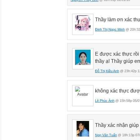
Thầy làm ơn xác thự
Đinh Thị Ngọc Minh
@ 20h:32
E được xác thực rồi
thầy ạ! Thầy giúp e
Đỗ Thị Kiều Anh
@ 23h:42p 1
không xác thực đư
Lê Phúc Ánh
@ 15h:58p 05/0
Thầy xác nhận giúp
Ngọ Văn Tuấn
@ 18h:13p 07/