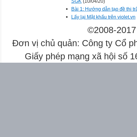
SGK
(10/04/20)
Bài 1: Hướng dẫn tạo đề thi t
Lấy lại Mật khẩu trên violet.vn
©2008-2017 
Đơn vị chủ quản: Công ty Cổ p
Giấy phép mạng xã hội số 