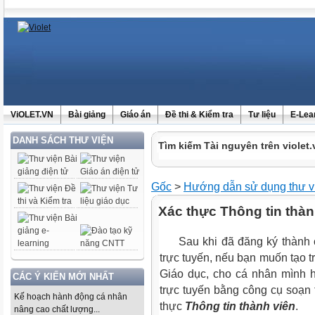
ViOLET.VN
Bài giảng
Giáo án
Đề thi & Kiểm tra
Tư liệu
E-Lea
DANH SÁCH THƯ VIỆN
Tìm kiếm Tài nguyên trên violet.
Gốc
>
Hướng dẫn sử dụng thư v
Xác thực Thông tin thành
Sau khi đã đăng ký thành cô
trực tuyến, nếu bạn muốn tạo 
Giáo dục, cho cá nhân mình 
CÁC Ý KIẾN MỚI NHẤT
trực tuyến bằng công cụ soạn
Kế hoạch hành động cá nhân
thực
Thông tin thành viên
.
nâng cao chất lượng...