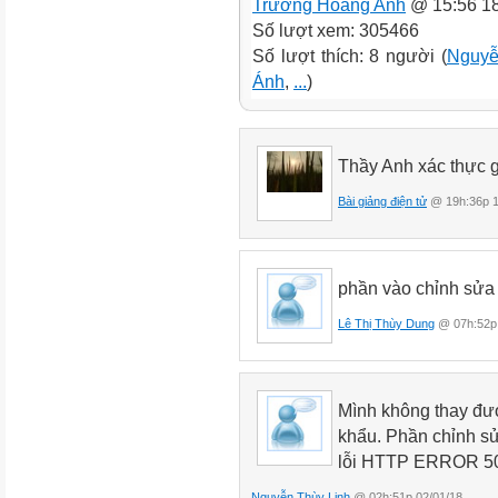
Trương Hoàng Anh
@ 15:56 18
Số lượt xem: 305466
Số lượt thích: 8 người (
Nguyễ
Ánh
,
...
)
Thầy Anh xác thực 
Bài giảng điện tử
@ 19h:36p 1
phần vào chỉnh sửa 
Lê Thị Thùy Dung
@ 07h:52p 
Mình không thay đượ
khẩu. Phần chỉnh sử
lỗi
HTTP ERROR 5
Nguyễn Thùy Linh
@ 02h:51p 02/01/18