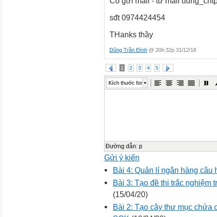
Có gửi mail - từ mail dung_cn
sđt 0974424454
THanks thầy
Dũng Trần Đình
@ 20h:32p 31/12/18
1
2
3
4
5
Kích thước font
Đường dẫn
:
p
Gửi ý kiến
Bài 4: Quản lí ngân hàng câu h
Bài 3: Tạo đề thi trắc nghiệm
(15/04/20)
Bài 2: Tạo cây thư mục chứa 