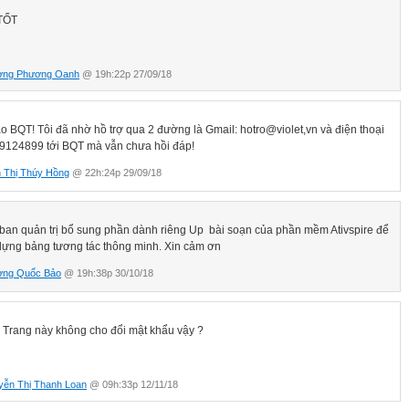
TỐT
ơng Phương Oanh
@ 19h:22p 27/09/18
o BQT! Tôi đã nhờ hồ trợ qua 2 đường là Gmail: hotro@violet,vn và điện thoại
9124899 tới BQT mà vẫn chưa hồi đáp!
 Thị Thúy Hồng
@ 22h:24p 29/09/18
 ban quản trị bổ sung phần dành riêng Up bài soạn của phần mềm Ativspire để
dựng bảng tương tác thông minh. Xin cảm ơn
ơng Quốc Bảo
@ 19h:38p 30/10/18
 Trang này không cho đổi mật khẩu vậy ?
yễn Thị Thanh Loan
@ 09h:33p 12/11/18