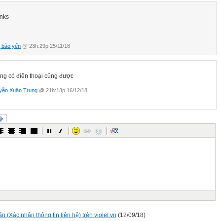
nks
hị bảo yến
@ 23h:29p 25/11/18
ng có điện thoại cũng được
yễn Xuân Trung
@ 21h:18p 16/12/18
ản (Xác nhận thông tin liên hệ) trên violet.vn
(12/09/18)