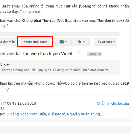
 được email của chúng tôi trong mục
Thư rác (Spam)
thì có thể không nhấn
ấn vào đây...
" trong email.
nhấn vào chữ
Không phải Thư rác (Not Spam)
và vào mục
Thư đến (Inbox)
để
ng tôi.
 thao tác trên mà vẫn không được, Thầy/Cô có thể liên hệ trực tiếp qua số
0919
ỗ trợ.
h
@ 08:48 12/09/2018
Nhắn tin cho tác giả
634
ười (
Hoàng Ngọc Minh Hiếu
,
kị sĩ bão tố
,
Nguyễn Xuân Trung
,
...
)