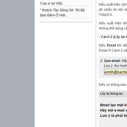
Cup vì sợ Việt...
Nếu xuất hiện dòn
đó nhắn tin nội 
" Khách Tây Sững Sờ: "Đi Bộ
Thầy/Cô.
Ban Đêm Ở Việt...
Nếu xuất hiện dò
không thể dùng cá
- Cách 2 (Lấy lại
Nếu
Email
khi đă
Email ở Cách 2 v
Nếu có thông báo