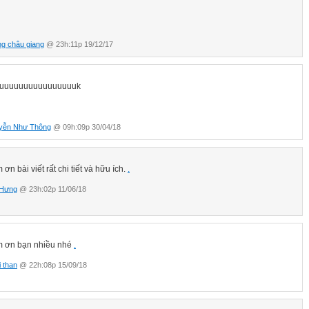
g châu giang
@ 23h:11p 19/12/17
uuuuuuuuuuuuuuuuk
yễn Như Thông
@ 09h:09p 30/04/18
ơn bài viết rất chi tiết và hữu ích.
.
 Hưng
@ 23h:02p 11/06/18
 ơn bạn nhiều nhé
.
i than
@ 22h:08p 15/09/18