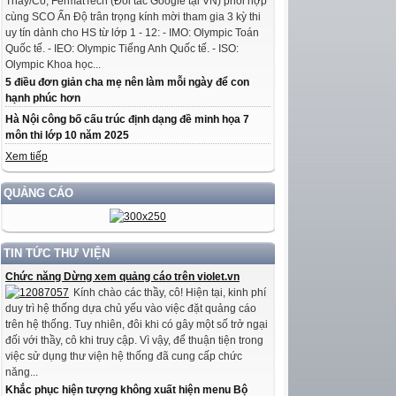
Thầy/Cô, FermatTech (Đối tác Google tại VN) phối hợp
cùng SCO Ấn Độ trân trọng kính mời tham gia 3 kỳ thi
uy tín dành cho HS từ lớp 1 - 12: - IMO: Olympic Toán
Quốc tế. - IEO: Olympic Tiếng Anh Quốc tế. - ISO:
Olympic Khoa học...
5 điều đơn giản cha mẹ nên làm mỗi ngày để con
hạnh phúc hơn
Hà Nội công bố cấu trúc định dạng đề minh họa 7
môn thi lớp 10 năm 2025
Xem tiếp
QUẢNG CÁO
TIN TỨC THƯ VIỆN
Chức năng Dừng xem quảng cáo trên violet.vn
Kính chào các thầy, cô! Hiện tại, kinh phí
duy trì hệ thống dựa chủ yếu vào việc đặt quảng cáo
trên hệ thống. Tuy nhiên, đôi khi có gây một số trở ngại
đối với thầy, cô khi truy cập. Vì vậy, để thuận tiện trong
việc sử dụng thư viện hệ thống đã cung cấp chức
năng...
Khắc phục hiện tượng không xuất hiện menu Bộ