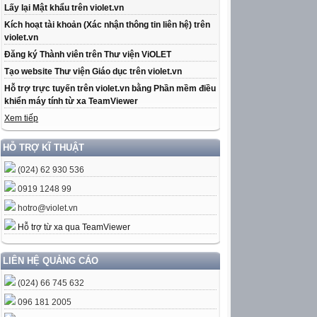
Lấy lại Mật khẩu trên violet.vn
Kích hoạt tài khoản (Xác nhận thông tin liên hệ) trên
violet.vn
Đăng ký Thành viên trên Thư viện ViOLET
Tạo website Thư viện Giáo dục trên violet.vn
Hỗ trợ trực tuyến trên violet.vn bằng Phần mềm điều
khiển máy tính từ xa TeamViewer
Xem tiếp
HỖ TRỢ KĨ THUẬT
(024) 62 930 536
0919 1248 99
hotro@violet.vn
Hỗ trợ từ xa qua TeamViewer
LIÊN HỆ QUẢNG CÁO
(024) 66 745 632
096 181 2005