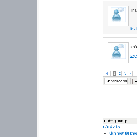
Tha
lê t
Khô
Ngu
1
2
3
4
Kích thước font
Đường dẫn
:
p
Gửi ý kiến
Kích hoạt tài kho