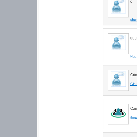
o
phùn
uuu
Ngu
Cảm 
Gia
Cảm
thoa