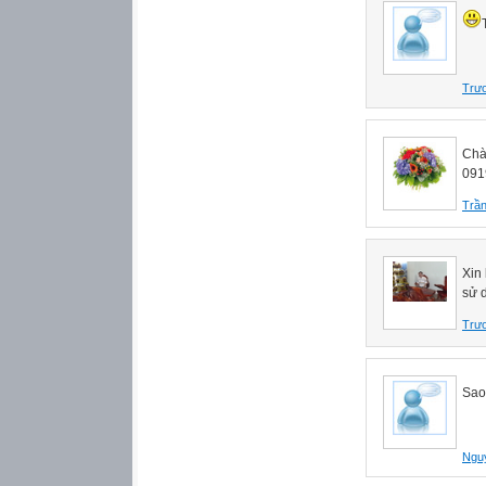
Trư
Chà
091
Trần
Xin
sử 
Trư
Sao
Ngu