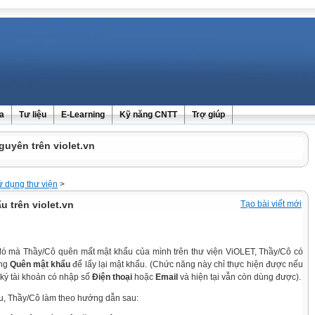
ra
Tư liệu
E-Learning
Kỹ năng CNTT
Trợ giúp
guyên trên violet.vn
 dụng thư viện
>
u trên violet.vn
Tạo bài viết mới
 đó mà Thầy/Cô quên mất mật khẩu của mình trên thư viện ViOLET, Thầy/Cô có
ăng
Quên mật khẩu
để lấy lại mật khẩu. (Chức năng này chỉ thực hiện được nếu
ký tài khoản có nhập số
Điện thoại
hoặc
Email
và hiện tại vẫn còn dùng được).
ẩu, Thầy/Cô làm theo hướng dẫn sau: