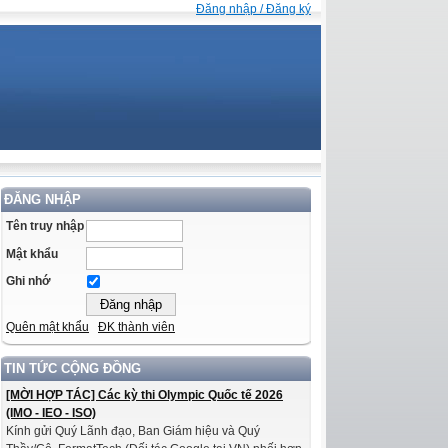
Đăng nhập / Đăng ký
ĐĂNG NHẬP
Tên truy nhập
Mật khẩu
Ghi nhớ
Quên mật khẩu
ĐK thành viên
TIN TỨC CỘNG ĐỒNG
[MỜI HỢP TÁC] Các kỳ thi Olympic Quốc tế 2026
(IMO - IEO - ISO)
Kính gửi Quý Lãnh đạo, Ban Giám hiệu và Quý