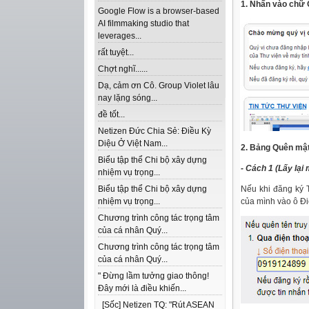
1. Nhấn vào chữ
Google Flow is a browser-based
AI filmmaking studio that
leverages...
rất tuyệt...
Chợt nghĩ......
Dạ, cảm ơn Cô. Group Violet lâu
nay lặng sóng...
đề tốt...
Netizen Đức Chia Sẻ: Điều Kỳ
Diệu Ở Việt Nam...
2. Bảng Quên mật
Biểu tập thể Chi bộ xây dựng
- Cách 1 (Lấy lại
nhiệm vụ trọng...
Biểu tập thể Chi bộ xây dựng
Nếu khi đăng ký
nhiệm vụ trọng...
của mình vào ô Đi
Chương trình công tác trọng tâm
của cá nhân Quý...
Chương trình công tác trọng tâm
của cá nhân Quý...
" Đừng lầm tưởng giao thông!
Đây mới là điều khiến...
[Sốc] Netizen TQ: "Rút ASEAN