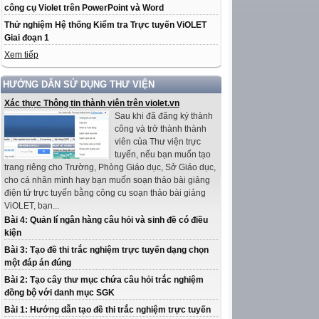
công cụ Violet trên PowerPoint và Word
Thử nghiệm Hệ thống Kiểm tra Trực tuyến ViOLET
Giai đoạn 1
Xem tiếp
HƯỚNG DẪN SỬ DỤNG THƯ VIỆN
Xác thực Thông tin thành viên trên violet.vn
Sau khi đã đăng ký thành
công và trở thành thành
viên của Thư viện trực
tuyến, nếu bạn muốn tạo
trang riêng cho Trường, Phòng Giáo dục, Sở Giáo dục,
cho cá nhân mình hay bạn muốn soạn thảo bài giảng
điện tử trực tuyến bằng công cụ soạn thảo bài giảng
ViOLET, bạn...
Bài 4: Quản lí ngân hàng câu hỏi và sinh đề có điều
kiện
Bài 3: Tạo đề thi trắc nghiệm trực tuyến dạng chọn
một đáp án đúng
Bài 2: Tạo cây thư mục chứa câu hỏi trắc nghiệm
đồng bộ với danh mục SGK
Bài 1: Hướng dẫn tạo đề thi trắc nghiệm trực tuyến