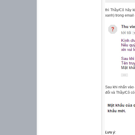
thì Thầy/Cô hãy k
xanh) trong email 
Sau khi nhấn vào 
đổi và Thầy/Cô có
Lưu ý
: