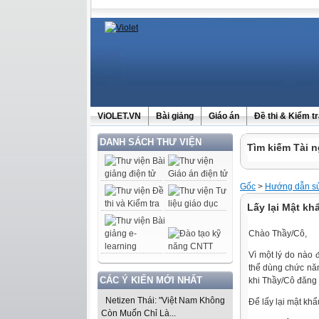
ViOLET.VN
Bài giảng
Giáo án
Đề thi & Kiểm t
DANH SÁCH THƯ VIỆN
Tìm kiếm Tài n
Gốc
>
Hướng dẫn sử
Lấy lại Mật khẩ
Chào Thầy/Cô,
Vì một lý do nào
thể dùng chức n
CÁC Ý KIẾN MỚI NHẤT
khi Thầy/Cô đăng 
Netizen Thái: "Việt Nam Không
Để lấy lại mật kh
Còn Muốn Chỉ Là...