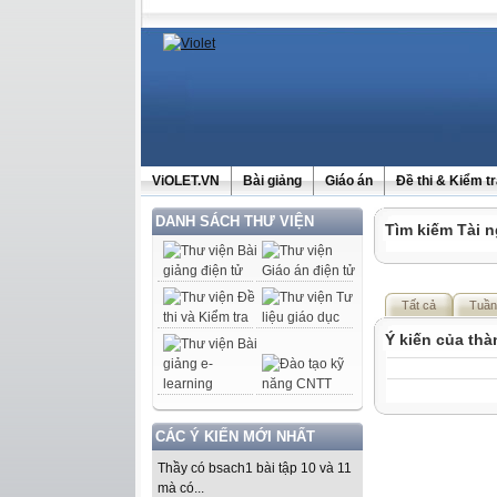
ViOLET.VN
Bài giảng
Giáo án
Đề thi & Kiểm t
DANH SÁCH THƯ VIỆN
Tìm kiếm Tài n
Tất cả
Tuần
Ý kiến của th
CÁC Ý KIẾN MỚI NHẤT
Thầy có bsach1 bài tập 10 và 11
mà có...