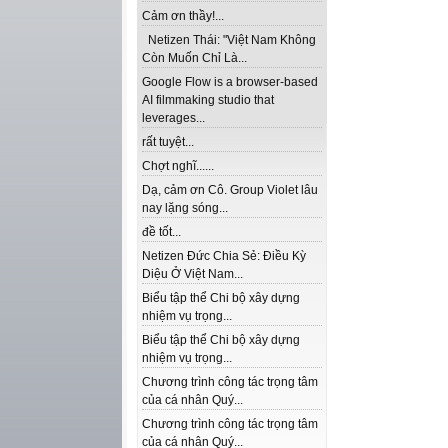
Cảm ơn thầy!...
Netizen Thái: "Việt Nam Không
Còn Muốn Chỉ Là...
Google Flow is a browser-based
AI filmmaking studio that
leverages...
rất tuyệt...
Chợt nghĩ......
Dạ, cảm ơn Cô. Group Violet lâu
nay lặng sóng...
đề tốt...
Netizen Đức Chia Sẻ: Điều Kỳ
Diệu Ở Việt Nam...
Biểu tập thể Chi bộ xây dựng
nhiệm vụ trọng...
Biểu tập thể Chi bộ xây dựng
nhiệm vụ trọng...
Chương trình công tác trọng tâm
của cá nhân Quý...
Chương trình công tác trọng tâm
của cá nhân Quý...