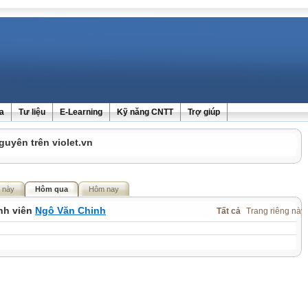
ra
Tư liệu
E-Learning
Kỹ năng CNTT
Trợ giúp
guyên trên violet.vn
 này
Hôm qua
Hôm nay
ành viên
Ngô Văn Chinh
Tất cả
Trang riêng này