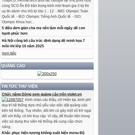
Thầy/Cô, FermatTech (Đối tác Google tại VN) phối hợp
cùng SCO Ấn Độ trân trọng kính mời tham gia 3 kỳ thi
uy tín dành cho HS từ lớp 1 - 12: - IMO: Olympic Toán
Quốc tế. - IEO: Olympic Tiếng Anh Quốc tế. - ISO:
Olympic Khoa học...
5 điều đơn giản cha mẹ nên làm mỗi ngày để con
hạnh phúc hơn
Hà Nội công bố cấu trúc định dạng đề minh họa 7
môn thi lớp 10 năm 2025
Xem tiếp
QUẢNG CÁO
TIN TỨC THƯ VIỆN
Chức năng Dừng xem quảng cáo trên violet.vn
Kính chào các thầy, cô! Hiện tại, kinh phí
duy trì hệ thống dựa chủ yếu vào việc đặt quảng cáo
trên hệ thống. Tuy nhiên, đôi khi có gây một số trở ngại
đối với thầy, cô khi truy cập. Vì vậy, để thuận tiện trong
việc sử dụng thư viện hệ thống đã cung cấp chức
năng...
Khắc phục hiện tượng không xuất hiện menu Bộ