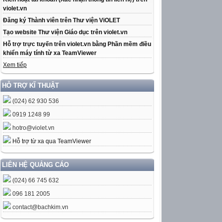
violet.vn
Đăng ký Thành viên trên Thư viện ViOLET
Tạo website Thư viện Giáo dục trên violet.vn
Hỗ trợ trực tuyến trên violet.vn bằng Phần mềm điều
khiển máy tính từ xa TeamViewer
Xem tiếp
HỖ TRỢ KĨ THUẬT
(024) 62 930 536
0919 1248 99
hotro@violet.vn
Hỗ trợ từ xa qua TeamViewer
LIÊN HỆ QUẢNG CÁO
(024) 66 745 632
096 181 2005
contact@bachkim.vn