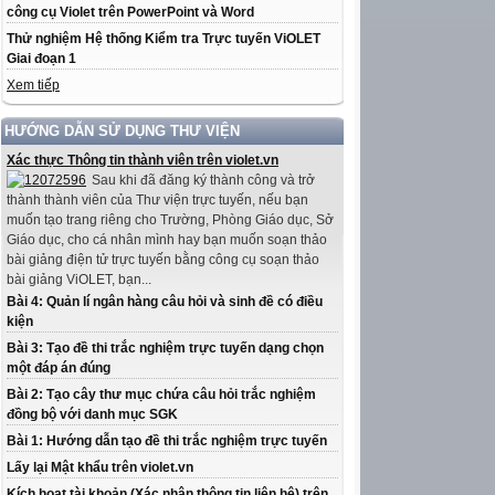
công cụ Violet trên PowerPoint và Word
Thử nghiệm Hệ thống Kiểm tra Trực tuyến ViOLET
Giai đoạn 1
Xem tiếp
HƯỚNG DẪN SỬ DỤNG THƯ VIỆN
Xác thực Thông tin thành viên trên violet.vn
Sau khi đã đăng ký thành công và trở
thành thành viên của Thư viện trực tuyến, nếu bạn
muốn tạo trang riêng cho Trường, Phòng Giáo dục, Sở
Giáo dục, cho cá nhân mình hay bạn muốn soạn thảo
bài giảng điện tử trực tuyến bằng công cụ soạn thảo
bài giảng ViOLET, bạn...
Bài 4: Quản lí ngân hàng câu hỏi và sinh đề có điều
kiện
Bài 3: Tạo đề thi trắc nghiệm trực tuyến dạng chọn
một đáp án đúng
Bài 2: Tạo cây thư mục chứa câu hỏi trắc nghiệm
đồng bộ với danh mục SGK
Bài 1: Hướng dẫn tạo đề thi trắc nghiệm trực tuyến
Lấy lại Mật khẩu trên violet.vn
Kích hoạt tài khoản (Xác nhận thông tin liên hệ) trên