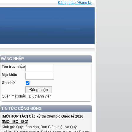
Đăng nhập / Đăng ký
ĐĂNG NHẬP
Tên truy nhập
Mật khẩu
Ghi nhớ
Quên mật khẩu
ĐK thành viên
TIN TỨC CỘNG ĐỒNG
[MỜI HỢP TÁC] Các kỳ thi Olympic Quốc tế 2026
(IMO - IEO - ISO)
Kính gửi Quý Lãnh đạo, Ban Giám hiệu và Quý