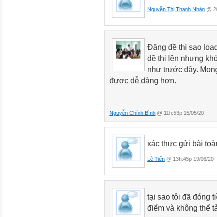
Nguyễn Thị Thanh Nhàn
@ 20
Đăng đề thi sao loa
đề thi lên nhưng khó
như trước đây. Mong 
được dễ dàng hơn.
Nguyễn Chính Bình
@ 11h:53p 15/05/20
xác thực gửi bài to
Lê Tiến
@ 13h:45p 19/06/20
tại sao tôi đã đóng 
điểm và không thể tả