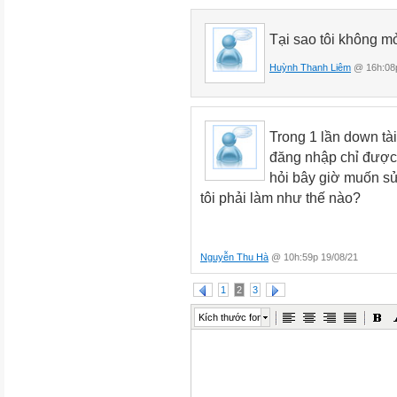
Tại sao tôi không m
Huỳnh Thanh Liêm
@ 16h:08p
Trong 1 lần down tài
đăng nhập chỉ được d
hỏi bây giờ muốn sửa
tôi phải làm như thế nào?
Nguyễn Thu Hà
@ 10h:59p 19/08/21
1
2
3
Kích thước font