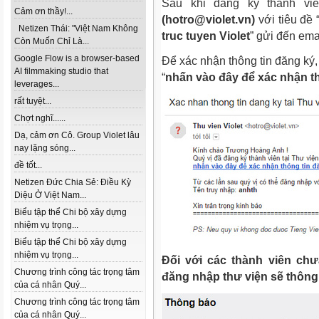
Sau khi đăng ký thành vi
Cảm ơn thầy!...
(hotro@violet.vn)
với tiêu đề 
Netizen Thái: "Việt Nam Không
truc tuyen Violet
” gửi đến em
Còn Muốn Chỉ Là...
Google Flow is a browser-based
Để xác nhận thông tin đăng ký
AI filmmaking studio that
“
nhấn vào đây để xác nhận th
leverages...
rất tuyệt...
Chợt nghĩ......
Dạ, cảm ơn Cô. Group Violet lâu
nay lặng sóng...
đề tốt...
Netizen Đức Chia Sẻ: Điều Kỳ
Diệu Ở Việt Nam...
Biểu tập thể Chi bộ xây dựng
nhiệm vụ trọng...
Biểu tập thể Chi bộ xây dựng
nhiệm vụ trọng...
Đối với các thành viên chư
Chương trình công tác trọng tâm
đăng nhập thư viện sẽ thông
của cá nhân Quý...
Chương trình công tác trọng tâm
của cá nhân Quý...