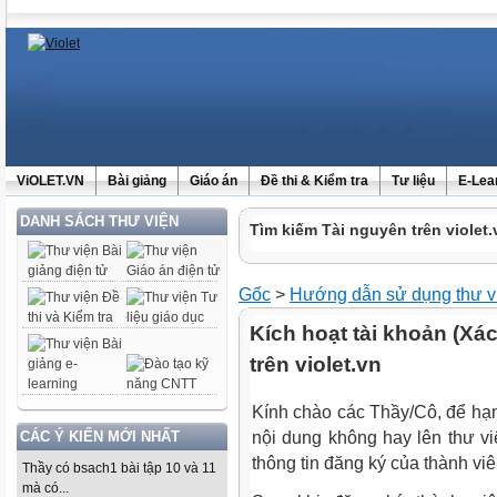
ViOLET.VN
Bài giảng
Giáo án
Đề thi & Kiểm tra
Tư liệu
E-Lea
DANH SÁCH THƯ VIỆN
Tìm kiếm Tài nguyên trên violet.
Gốc
>
Hướng dẫn sử dụng thư v
Kích hoạt tài khoản (Xác
trên violet.vn
Kính chào các Thầy/Cô, để hạ
CÁC Ý KIẾN MỚI NHẤT
nội dung không hay lên thư việ
thông tin đăng ký của thành vi
Thầy có bsach1 bài tập 10 và 11
mà có...