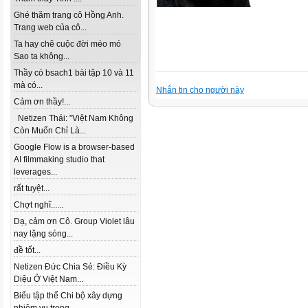
Ghé thăm trang cô Hồng Anh.
Trang web của cô...
Ta hay chê cuộc đời méo mó
Sao ta không...
Thầy có bsach1 bài tập 10 và 11
mà có...
Nhắn tin cho người này
Cảm ơn thầy!...
Netizen Thái: "Việt Nam Không
Còn Muốn Chỉ Là...
Google Flow is a browser-based
AI filmmaking studio that
leverages...
rất tuyệt...
Chợt nghĩ......
Dạ, cảm ơn Cô. Group Violet lâu
nay lặng sóng...
đề tốt...
Netizen Đức Chia Sẻ: Điều Kỳ
Diệu Ở Việt Nam...
Biểu tập thể Chi bộ xây dựng