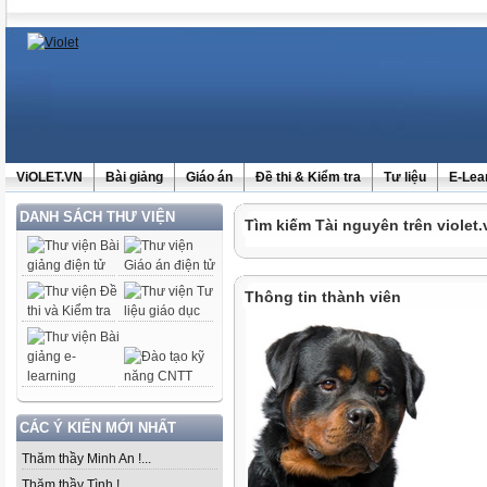
ViOLET.VN
Bài giảng
Giáo án
Đề thi & Kiểm tra
Tư liệu
E-Lea
DANH SÁCH THƯ VIỆN
Tìm kiếm Tài nguyên trên violet.
Thông tin thành viên
CÁC Ý KIẾN MỚI NHẤT
Thăm thầy Minh An !...
Thăm thầy Tình !...