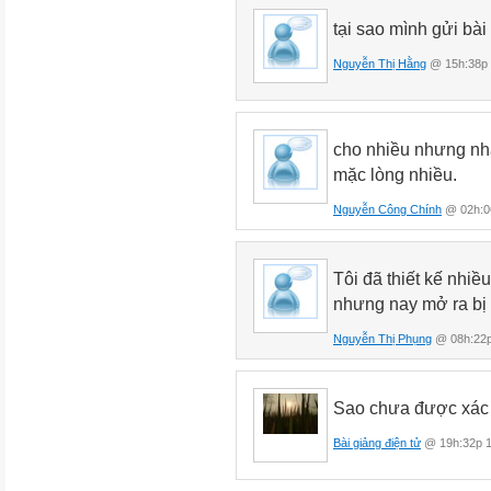
tại sao mình gửi bài
Nguyễn Thị Hằng
@ 15h:38p 
cho nhiều nhưng nh
mặc lòng nhiều.
Nguyễn Công Chính
@ 02h:06
Tôi đã thiết kế nhi
nhưng nay mở ra bị 
Nguyễn Thị Phụng
@ 08h:22p
Sao chưa được xác 
Bài giảng điện tử
@ 19h:32p 1