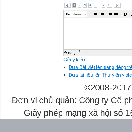
...
1
2
3
4
5
9
10
Kích thước font
Đường dẫn
:
p
Gửi ý kiến
Đưa Bài viết lên trang riêng tr
Đưa tài liệu lên Thư viện viole
©2008-2017 
Đơn vị chủ quản: Công ty Cổ p
Giấy phép mạng xã hội số 