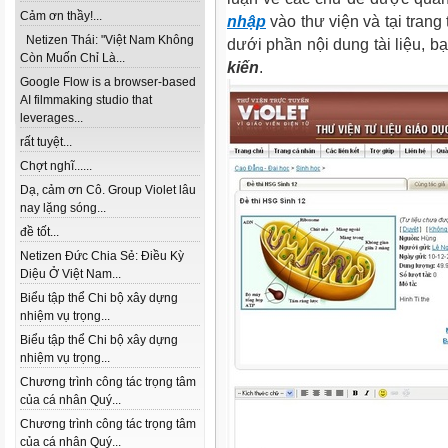
Cảm ơn thầy!...
nhập
vào thư viện và tại trang 
Netizen Thái: "Việt Nam Không
dưới phần nội dung tài liệu, b
Còn Muốn Chỉ Là...
kiến
.
Google Flow is a browser-based
AI filmmaking studio that
leverages...
rất tuyệt...
Chợt nghĩ......
Dạ, cảm ơn Cô. Group Violet lâu
nay lặng sóng...
đề tốt...
Netizen Đức Chia Sẻ: Điều Kỳ
Diệu Ở Việt Nam...
Biểu tập thể Chi bộ xây dựng
nhiệm vụ trọng...
Biểu tập thể Chi bộ xây dựng
nhiệm vụ trọng...
Chương trình công tác trọng tâm
của cá nhân Quý...
Chương trình công tác trọng tâm
của cá nhân Quý...