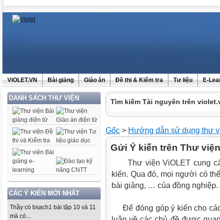
ViOLET.VN
Bài giảng
Giáo án
Đề thi & Kiểm tra
Tư liệu
E-Lea
DANH SÁCH THƯ VIỆN
Tìm kiếm Tài nguyên trên violet.
Gốc
>
Hướng dẫn sử dụng thư v
Gửi Ý kiến trên Thư viện
Thư viện ViOLET cung cấp 
kiến. Qua đó, mọi người có thể
bài giảng, … của đồng nghiệp.
CÁC Ý KIẾN MỚI NHẤT
Thầy có bsach1 bài tập 10 và 11
Để đóng góp ý kiến cho các t
mà có...
luận về các chủ đề được quan