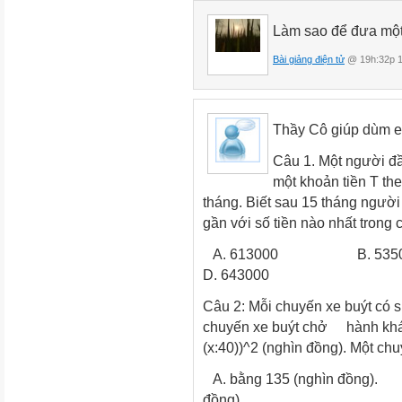
Làm sao để đưa một 
Bài giảng điện tử
@ 19h:32p 1
Thầy Cô giúp dùm e
Câu 1. Một người đ
một khoản tiền T the
tháng. Biết sau 15 tháng người đ
gần với số tiền nào nhất trong 
A. 613000 B.
D. 643000
Câu 2: Mỗi chuyến xe buýt có s
chuyến xe buýt chở
hành khác
(x:40))^2 (nghìn đồng). Một ch
A. bằng 135 (ng
đồng).