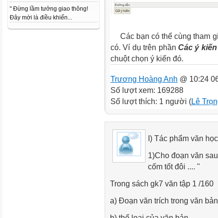
" Đừng lầm tưởng giao thông!
Đây mới là điều khiến...
Các bạn có thể cùng tham gia
có. Ví dụ trên phần
Các ý kiến
chuột chọn ý kiến đó.
Trương Hoàng Anh
@ 10:24 06
Số lượt xem: 169288
Số lượt thích: 1 người (
Lê Trọ
I) Tác phẩm văn học
1)Cho đoạn văn sau: "
cốm tốt đôi .... "
Trong sách gk7 văn tập 1 /160
a) Đoạn văn trích trong văn bả
b) thể loại của văn bản