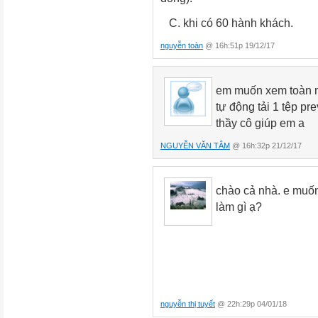
C. khi có 60 hành kh
nguyễn toàn
@ 16h:51p 19/12/17
em muốn xem toàn m
tự động tải 1 tệp p
thầy cô giúp em a
NGUYỄN VĂN TÂM
@ 16h:32p 21/12/17
chào cả nhà. e muốn 
làm gì ạ?
nguyễn thị tuyết
@ 22h:29p 04/01/18