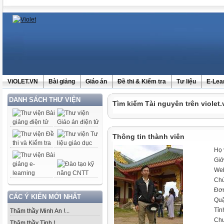
ViOLET.VN
Bài giảng
Giáo án
Đề thi & Kiểm tra
Tư liệu
E-Lea
DANH SÁCH THƯ VIỆN
Tìm kiếm Tài nguyên trên violet.
Thông tin thành viên
Họ 
Giớ
Web
Chứ
Đơn
CÁC Ý KIẾN MỚI NHẤT
Qu
Tỉn
Thăm thầy Minh An !...
Ch
Thăm thầy Tình !...