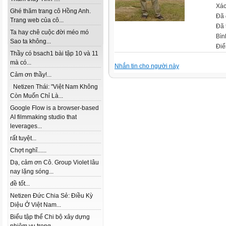
Xác
Ghé thăm trang cô Hồng Anh.
Đã 
Trang web của cô...
Đã 
Ta hay chê cuộc đời méo mó
Bìn
Sao ta không...
Điể
Thầy có bsach1 bài tập 10 và 11
mà có...
Nhắn tin cho người này
Cảm ơn thầy!...
Netizen Thái: "Việt Nam Không
Còn Muốn Chỉ Là...
Google Flow is a browser-based
AI filmmaking studio that
leverages...
rất tuyệt...
Chợt nghĩ......
Dạ, cảm ơn Cô. Group Violet lâu
nay lặng sóng...
đề tốt...
Netizen Đức Chia Sẻ: Điều Kỳ
Diệu Ở Việt Nam...
Biểu tập thể Chi bộ xây dựng