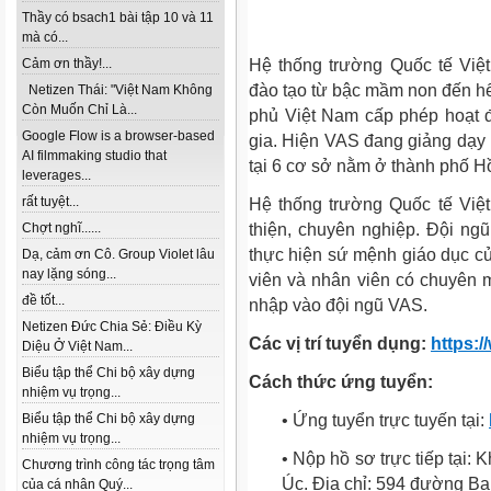
Thầy có bsach1 bài tập 10 và 11
mà có...
Cảm ơn thầy!...
Hệ thống trường Quốc tế Việ
đào tạo từ bậc mầm non đến hế
Netizen Thái: "Việt Nam Không
Còn Muốn Chỉ Là...
phủ Việt Nam cấp phép hoạt 
Google Flow is a browser-based
gia. Hiện VAS đang giảng dạy
AI filmmaking studio that
tại 6 cơ sở nằm ở thành phố H
leverages...
rất tuyệt...
Hệ thống trường Quốc tế Việ
Chợt nghĩ......
thiện, chuyên nghiệp. Đội ng
thực hiện sứ mệnh giáo dục củ
Dạ, cảm ơn Cô. Group Violet lâu
nay lặng sóng...
viên và nhân viên có chuyên m
đề tốt...
nhập vào đội ngũ VAS.
Netizen Đức Chia Sẻ: Điều Kỳ
Các vị trí tuyển dụng:
https:
Diệu Ở Việt Nam...
Biểu tập thể Chi bộ xây dựng
Cách thức ứng tuyển:
nhiệm vụ trọng...
Biểu tập thể Chi bộ xây dựng
• Ứng tuyển trực tuyến tại:
nhiệm vụ trọng...
• Nộp hồ sơ trực tiếp tại:
Chương trình công tác trọng tâm
Úc. Địa chỉ: 594 đường B
của cá nhân Quý...