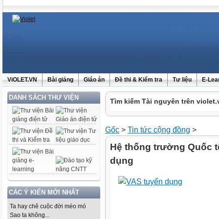
ViOLET.VN
Bài giảng
Giáo án
Đề thi & Kiểm tra
Tư liệu
E-Lea
DANH SÁCH THƯ VIỆN
Tìm kiếm Tài nguyên trên violet.
Gốc
>
Tin tức cộng đồng
>
Hệ thống trường Quốc tế
dụng
CÁC Ý KIẾN MỚI NHẤT
Ta hay chê cuộc đời méo mó
Sao ta không...