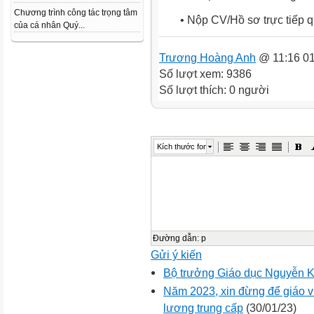
Chương trình công tác trọng tâm
• Nộp CV/Hồ sơ trực tiếp 
của cá nhân Quý...
Trương Hoàng Anh
@ 11:16 01
Số lượt xem: 9386
Số lượt thích: 0 người
Kích thước font
Đường dẫn
:
p
Gửi ý kiến
Bộ trưởng Giáo dục Nguyễn 
Năm 2023, xin đừng để giáo 
lương trung cấp
(30/01/23)