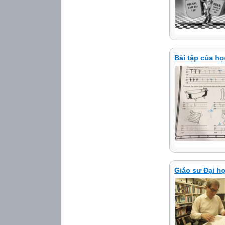
Bài tập của h
Giáo sư Đại học