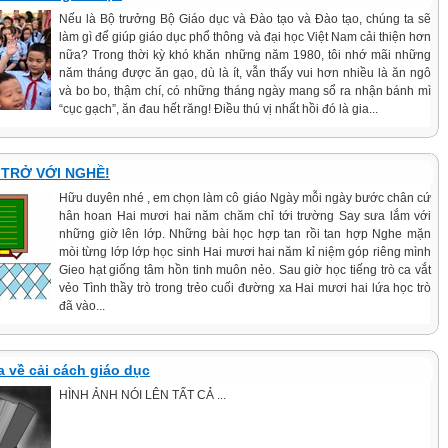
Nếu là Bộ trưởng Bộ Giáo dục và Đào tạo và Đào tạo, chúng ta sẽ
làm gì để giúp giáo dục phổ thông và đại học Việt Nam cải thiện hơn
nữa? Trong thời kỳ khó khăn những năm 1980, tôi nhớ mãi những
năm tháng được ăn gạo, dù là ít, vẫn thấy vui hơn nhiều là ăn ngô
và bo bo, thậm chí, có những tháng ngày mang sổ ra nhận bánh mì
“cục gạch”, ăn đau hết răng! Điều thú vị nhất hồi đó là gia...
N TRỞ VỚI NGHỀ!
Hữu duyên nhé , em chọn làm cô giáo Ngày mỗi ngày bước chân cứ
hân hoan Hai mươi hai năm chăm chỉ tới trường Say sưa lắm với
những giờ lên lớp. Những bài học hợp tan rồi tan hợp Nghe mặn
mòi từng lớp lớp học sinh Hai mươi hai năm kỉ niệm góp riêng mình
Gieo hạt giống tâm hồn tinh muôn nẻo. Sau giờ học tiếng trò ca vắt
vẻo Tình thầy trò trong trẻo cuối đường xa Hai mươi hai lứa học trò
đã vào...
 về cải cách giáo dục
HÌNH ẢNH NÓI LÊN TẤT CẢ ...