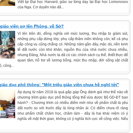
Việt tại Đại học Harvard, giáo sư từng dạy tại Đại học Lomonosov
của Nga. Cơ duyên nào đã...
 giáo viên sợ lên Phòng, về Sở?
Vì lên trên đó, đồng nghĩa với mức lương, thu nhập bị giảm sút,
những phụ cấp đứng lớp, phụ cấp thâm niên không còn, kể cả phụ
cấp công vụ cũng chẳng có. Những năm gần đây, mặc dù, nền kinh
tế đất nước còn khó khăn, nguồn thu của nhà nước chưa nhiều,
nhưng Đảng, Nhà nước ta đã có các chính sách cụ thể, thiết thực để
quan tâm, hỗ trợ về lương bổng, mức thu nhập, đời sống vật chất
, công...
iáo dục phổ thông: "Một triệu giáo viên chưa hề nghĩ tới"
Áp dụng từ năm 2018 là quá gấp gáp Ông đánh giá như thế nào về
chương trình giáo dục phổ thông tổng thể vừa được Bộ GD-ĐT ban
hành? - Chương trình có nhiều điểm mới như về phẩm chất là yêu
đất nước so với trước đây là lòng nhân ái. Có điểm chưa rõ ràng
như phẩm chất chăm học, chăm làm - đây là hai khái niệm có ý
nghĩa về mặt thời gian, không có ý nghĩa tích cực về công việc. Nếu