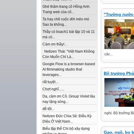
Ghé thăm trang cô Hồng Anh.
Trang web của cô...
"Trường nước 
Ta hay chê cuộc đời méo mó
Sao ta không...
Thầy có bsach1 bài tập 10 và 11
mà có...
Cảm ơn thầy!...
Netizen Thái: "Việt Nam Không
các...
Còn Muốn Chỉ Là...
Google Flow is a browser-based
AI filmmaking studio that
Bộ trưởng Phù
leverages...
rất tuyệt...
Chợt nghĩ......
Dạ, cảm ơn Cô. Group Violet lâu
nay lặng sóng...
đề tốt...
nghị. Bộ trưởng 
Netizen Đức Chia Sẻ: Điều Kỳ
Diệu Ở Việt Nam...
Biểu tập thể Chi bộ xây dựng
Gạo, ngô, bo b