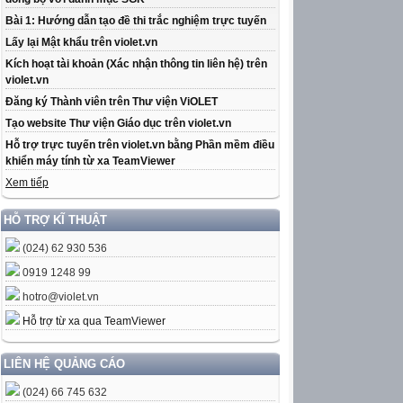
Bài 1: Hướng dẫn tạo đề thi trắc nghiệm trực tuyến
Lấy lại Mật khẩu trên violet.vn
Kích hoạt tài khoản (Xác nhận thông tin liên hệ) trên
violet.vn
Đăng ký Thành viên trên Thư viện ViOLET
Tạo website Thư viện Giáo dục trên violet.vn
Hỗ trợ trực tuyến trên violet.vn bằng Phần mềm điều
khiển máy tính từ xa TeamViewer
Xem tiếp
HỖ TRỢ KĨ THUẬT
(024) 62 930 536
0919 1248 99
hotro@violet.vn
Hỗ trợ từ xa qua TeamViewer
LIÊN HỆ QUẢNG CÁO
(024) 66 745 632