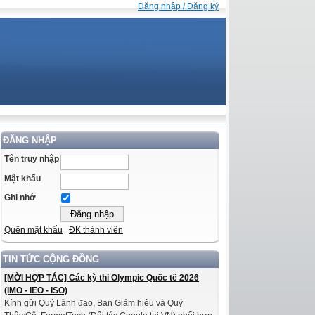
Đăng nhập / Đăng ký
ĐĂNG NHẬP
Tên truy nhập
Mật khẩu
Ghi nhớ
Quên mật khẩu
ĐK thành viên
TIN TỨC CỘNG ĐỒNG
[MỜI HỢP TÁC] Các kỳ thi Olympic Quốc tế 2026
(IMO - IEO - ISO)
Kính gửi Quý Lãnh đạo, Ban Giám hiệu và Quý