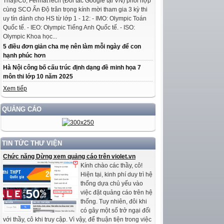
Thầy/Cô, FermatTech (Đối tác Google tại VN) phối hợp
cùng SCO Ấn Độ trân trọng kính mời tham gia 3 kỳ thi
uy tín dành cho HS từ lớp 1 - 12: - IMO: Olympic Toán
Quốc tế. - IEO: Olympic Tiếng Anh Quốc tế. - ISO:
Olympic Khoa học...
5 điều đơn giản cha mẹ nên làm mỗi ngày để con
hạnh phúc hơn
Hà Nội công bố cấu trúc định dạng đề minh họa 7
môn thi lớp 10 năm 2025
Xem tiếp
QUẢNG CÁO
TIN TỨC THƯ VIỆN
Chức năng Dừng xem quảng cáo trên violet.vn
Kính chào các thầy, cô!
Hiện tại, kinh phí duy trì hệ
thống dựa chủ yếu vào
việc đặt quảng cáo trên hệ
thống. Tuy nhiên, đôi khi
có gây một số trở ngại đối
với thầy, cô khi truy cập. Vì vậy, để thuận tiện trong việc