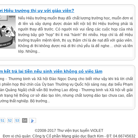
i Hiệu trưởng thị uy với giáo viên?
Nếu Hiệu trưởng muốn thay đổi chất lượng trường học, muốn đơn vị
đi lên và xây dựng được đoàn kết nội bộ thì Hiệu trưởng phải là
người thay đổi trước. Có người nói vui rằng các cuộc họp của nhà
trường bây giờ “họp” thì ít mà “hành” thì nhiều. Họp chỉ là để Hiệu
trưởng truyền mệnh lệnh, thị uy, thậm chí là đe nạt đối với giáo viên.
Không đi thì không được mà đi thì chủ yếu là để nghe… chửi và lên
lớp. Những...
 kết trả lại tiền nếu sinh viên không có việc làm
ng - Thương binh và Xã hội Đào Ngọc Dung cho biết như vậy khi trả lời chất
ại phiên họp thứ chín của Ủy ban Thường vụ Quốc hội sáng nay, đại biểu Phạm
oàn Quảng Ngãi) chất vấn Bộ trưởng Lao động - Thương binh và Xã hội về giải
ình trạng hệ thống cơ sở đào tạo lớn, nhưng chất lượng đào tạo chưa cao, dẫn
rường thất nghiệp. Bộ trưởng...
51
52
53
54
©2008-2017 Thư viện trực tuyến ViOLET
Đơn vị chủ quản: Công ty Cổ phần Mạng giáo dục Bạch Kim - ĐT: 04.66745632