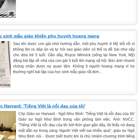
ọc sinh mẫu giáo khiến phụ huynh hoang mang
Sau khi được con gái nhờ hướng dẫn, một phụ huynh ở Mỹ bối rối vì
không tìm ra đáp án và tự hỏi sao giáo viên có thể ra đề bài như vậy
cho đứa trẻ 5 tuổi. Gần đây, Royce Winnick (sống tại New York, Mỹ)
đăng bài tập về nhà của con gái 5 tuổi lên mạng xã hội. Bức ảnh nhanh
chóng nhận được sự quan tâm. Không ít người hoang mang vì họ
thường nghĩ bài tập của học sinh mẫu giáo rất đơn...
 Harvard: 'Tiếng Việt là nỗi đau của tôi'
Clip Giáo sư Harvard - Ngô Như Bình: 'Tiếng Việt là nỗi đau của tôi'
Giáo sư Ngô Như Bình trong văn phòng làm việc. Ảnh: NVCC.
"Tiếng Việt là nỗi đau của tôi bởi thời gian gần đây, tôi thấy nó đang
mất dần sự trong sáng. Người Việt viết sai nhiều quá", giáo sư Ngô
Như Bình nói. - Được biết trước khi là chủ nhiệm chương trình tiếng