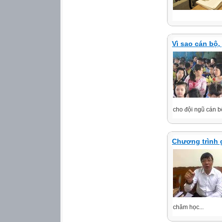
Vì sao cán bộ,
cho đội ngũ cán bộ
Chương trình g
chăm học...