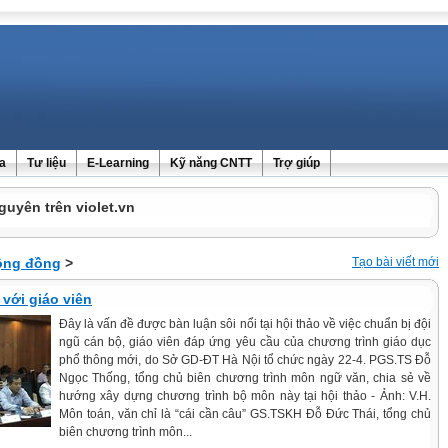
ra
Tư liệu
E-Learning
Kỹ năng CNTT
Trợ giúp
guyên trên violet.vn
cộng đồng
>
Tạo bài viết mới
 với giáo viên
Đây là vấn đề được bàn luận sôi nổi tại hội thảo về việc chuẩn bị đội
ngũ cán bộ, giáo viên đáp ứng yêu cầu của chương trình giáo dục
phổ thông mới, do Sở GD-ĐT Hà Nội tổ chức ngày 22-4. PGS.TS Đỗ
Ngọc Thống, tổng chủ biên chương trình môn ngữ văn, chia sẻ về
hướng xây dựng chương trình bộ môn này tại hội thảo - Ảnh: V.H.
Môn toán, văn chỉ là “cái cần câu” GS.TSKH Đỗ Đức Thái, tổng chủ
biên chương trình môn...