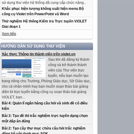
sử dụng thư viện hệ thống đã cung cấp chức năng...
Khắc phục hiện tượng không xuất hiện menu Bộ
công cụ Violet trên PowerPoint và Word
Thử nghiệm Hệ thống Kiểm tra Trực tuyến ViOLET
Giai đoạn 1
Xem tiếp
HƯỚNG DẪN SỬ DỤNG THƯ VIỆN
Xác thực Thông tin thành viên trên violet.vn
Sau khi đã đăng ký thành
công và trở thành thành
viên của Thư viện trực
tuyến, nếu bạn muốn tạo
trang riêng cho Trường, Phòng Giáo dục, Sở Giáo dục,
cho cá nhân mình hay bạn muốn soạn thảo bài giảng
điện tử trực tuyến bằng công cụ soạn thảo bài giảng
ViOLET, bạn...
Bài 4: Quản lí ngân hàng câu hỏi và sinh đề có điều
kiện
Bài 3: Tạo đề thi trắc nghiệm trực tuyến dạng chọn
một đáp án đúng
Bài 2: Tạo cây thư mục chứa câu hỏi trắc nghiệm
đồng bộ với danh mục SGK