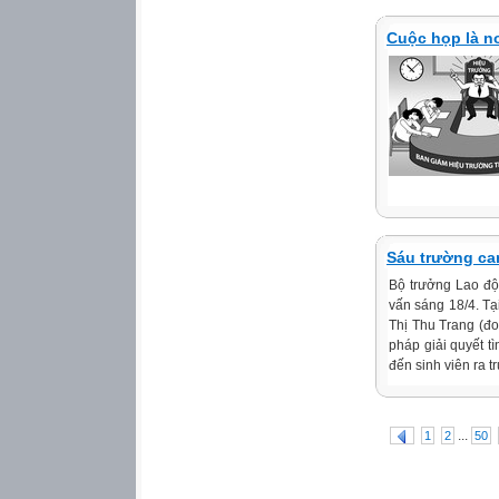
Cuộc họp là nơ
Sáu trường cam
Bộ trưởng Lao độ
vấn sáng 18/4. T
Thị Thu Trang (đ
pháp giải quyết t
đến sinh viên ra t
...
1
2
50