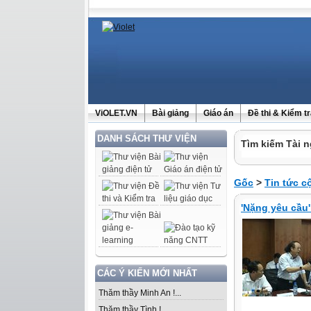
ViOLET.VN
Bài giảng
Giáo án
Đề thi & Kiểm t
DANH SÁCH THƯ VIỆN
Tìm kiếm Tài n
Gốc
>
Tin tức 
'Nặng yêu cầu'
CÁC Ý KIẾN MỚI NHẤT
Thăm thầy Minh An !...
Thăm thầy Tình !...