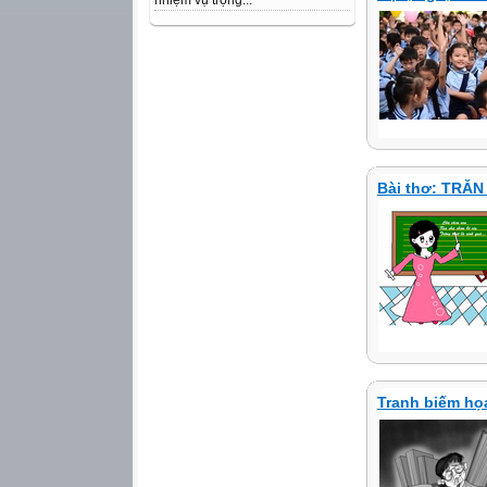
nhiệm vụ trọng...
Bài thơ: TRĂ
Tranh biếm họa