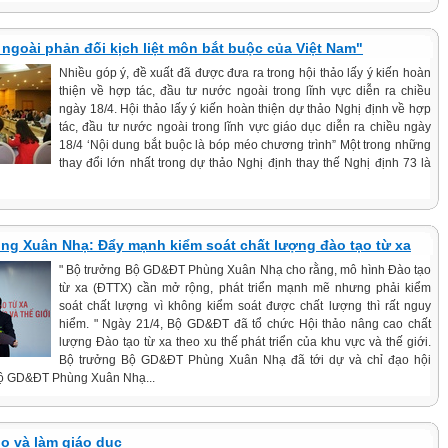
ngoài phản đối kịch liệt môn bắt buộc của Việt Nam"
Nhiều góp ý, đề xuất đã được đưa ra trong hội thảo lấy ý kiến hoàn
thiện về hợp tác, đầu tư nước ngoài trong lĩnh vực diễn ra chiều
ngày 18/4. Hội thảo lấy ý kiến hoàn thiện dự thảo Nghị định về hợp
tác, đầu tư nước ngoài trong lĩnh vực giáo dục diễn ra chiều ngày
18/4 ‘Nội dung bắt buộc là bóp méo chương trình” Một trong những
thay đổi lớn nhất trong dự thảo Nghị định thay thế Nghị định 73 là
ng Xuân Nhạ: Đẩy mạnh kiểm soát chất lượng đào tạo từ xa
" Bộ trưởng Bộ GD&ĐT Phùng Xuân Nhạ cho rằng, mô hình Đào tạo
từ xa (ĐTTX) cần mở rộng, phát triển mạnh mẽ nhưng phải kiểm
soát chất lượng vì không kiểm soát được chất lượng thì rất nguy
hiểm. " Ngày 21/4, Bộ GD&ĐT đã tổ chức Hội thảo nâng cao chất
lượng Đào tạo từ xa theo xu thế phát triển của khu vực và thế giới.
Bộ trưởng Bộ GD&ĐT Phùng Xuân Nhạ đã tới dự và chỉ đạo hội
Bộ GD&ĐT Phùng Xuân Nhạ...
o và làm giáo dục