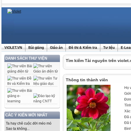
ViOLET.VN
Bài giảng
Giáo án
Đề thi & Kiểm tra
Tư liệu
E-Lea
DANH SÁCH THƯ VIỆN
Tìm kiếm Tài nguyên trên violet.
Thông tin thành viên
Họ 
Giới
Đơn
Tỉn
Xác 
CÁC Ý KIẾN MỚI NHẤT
Đã 
Đã t
Ta hay chê cuộc đời méo mó
Sao ta không...
Bìn