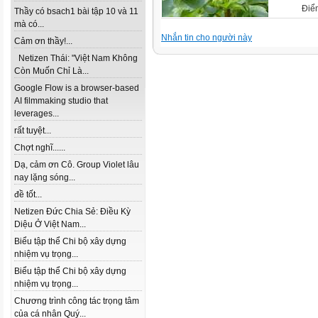
Điể
Thầy có bsach1 bài tập 10 và 11
mà có...
Nhắn tin cho người này
Cảm ơn thầy!...
Netizen Thái: "Việt Nam Không
Còn Muốn Chỉ Là...
Google Flow is a browser-based
AI filmmaking studio that
leverages...
rất tuyệt...
Chợt nghĩ......
Dạ, cảm ơn Cô. Group Violet lâu
nay lặng sóng...
đề tốt...
Netizen Đức Chia Sẻ: Điều Kỳ
Diệu Ở Việt Nam...
Biểu tập thể Chi bộ xây dựng
nhiệm vụ trọng...
Biểu tập thể Chi bộ xây dựng
nhiệm vụ trọng...
Chương trình công tác trọng tâm
của cá nhân Quý...