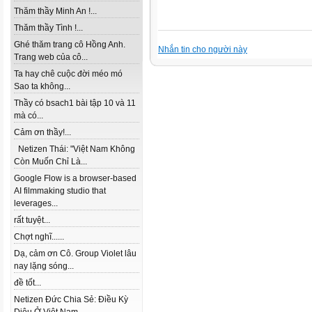
Thăm thầy Minh An !...
Thăm thầy Tình !...
Ghé thăm trang cô Hồng Anh.
Nhắn tin cho người này
Trang web của cô...
Ta hay chê cuộc đời méo mó
Sao ta không...
Thầy có bsach1 bài tập 10 và 11
mà có...
Cảm ơn thầy!...
Netizen Thái: "Việt Nam Không
Còn Muốn Chỉ Là...
Google Flow is a browser-based
AI filmmaking studio that
leverages...
rất tuyệt...
Chợt nghĩ......
Dạ, cảm ơn Cô. Group Violet lâu
nay lặng sóng...
đề tốt...
Netizen Đức Chia Sẻ: Điều Kỳ