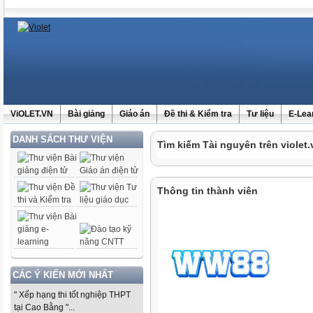
ViOLET.VN
Bài giảng
Giáo án
Đề thi & Kiểm tra
Tư liệu
E-Lea
DANH SÁCH THƯ VIỆN
Tìm kiếm Tài nguyên trên violet.
Thông tin thành viên
CÁC Ý KIẾN MỚI NHẤT
" Xếp hạng thi tốt nghiệp THPT
tại Cao Bằng "...