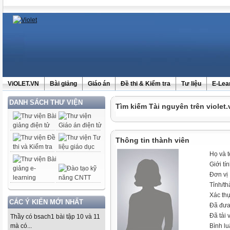
ViOLET.VN
Bài giảng
Giáo án
Đề thi & Kiểm tra
Tư liệu
E-Lea
DANH SÁCH THƯ VIỆN
Tìm kiếm Tài nguyên trên violet.
Thông tin thành viên
Họ và 
Giới tí
Đơn vị
Tỉnh/t
Xác th
CÁC Ý KIẾN MỚI NHẤT
Đã đưa
Đã tải 
Thầy có bsach1 bài tập 10 và 11
mà có...
Bình l