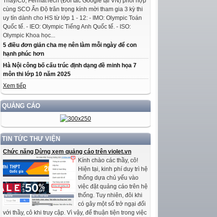
Thầy/Cô, FermatTech (Đối tác Google tại VN) phối hợp
cùng SCO Ấn Độ trân trọng kính mời tham gia 3 kỳ thi
uy tín dành cho HS từ lớp 1 - 12: - IMO: Olympic Toán
Quốc tế. - IEO: Olympic Tiếng Anh Quốc tế. - ISO:
Olympic Khoa học...
5 điều đơn giản cha mẹ nên làm mỗi ngày để con
hạnh phúc hơn
Hà Nội công bố cấu trúc định dạng đề minh họa 7
môn thi lớp 10 năm 2025
Xem tiếp
QUẢNG CÁO
TIN TỨC THƯ VIỆN
Chức năng Dừng xem quảng cáo trên violet.vn
Kính chào các thầy, cô!
Hiện tại, kinh phí duy trì hệ
thống dựa chủ yếu vào
việc đặt quảng cáo trên hệ
thống. Tuy nhiên, đôi khi
có gây một số trở ngại đối
với thầy, cô khi truy cập. Vì vậy, để thuận tiện trong việc