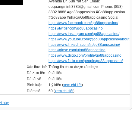
Avenida Dr. Sun Yat Sen Email:
doquangminh3785@gmail.com Phone: (853)
8802 8888 #go88appcasino #Go88app.casino
#Go88app #nhacaiGo88app.casino Social:
https://www.facebook.com/go88appcasino/
https://twitter.com/go88appcasino
https://www.instagram.com/go88appcasino/
https://www.youtube.com/@go88appcasino/about
https://www.linkedin.com/in/go88appcasino/
https://glose.com/u/go88appcasino
https://www.diigo.com/profile/go88appcasino
https://www.flickr.com/people/go88appcasino/
Xác thực bởi
Thông tin chưa được xác thực
Đã đưa lên
0 tài liệu
Đã tải về
0 tài liệu
Bình luận
1 ý kiến (
xem chi tiết
)
Điểm số
60 (
xem chi tiết
)
i này