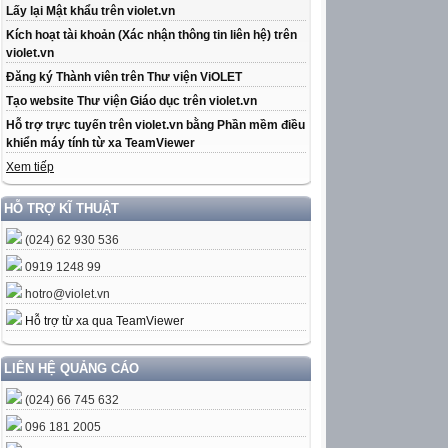
Lấy lại Mật khẩu trên violet.vn
Kích hoạt tài khoản (Xác nhận thông tin liên hệ) trên
violet.vn
Đăng ký Thành viên trên Thư viện ViOLET
Tạo website Thư viện Giáo dục trên violet.vn
Hỗ trợ trực tuyến trên violet.vn bằng Phần mềm điều
khiển máy tính từ xa TeamViewer
Xem tiếp
HỖ TRỢ KĨ THUẬT
(024) 62 930 536
0919 1248 99
hotro@violet.vn
Hỗ trợ từ xa qua TeamViewer
LIÊN HỆ QUẢNG CÁO
(024) 66 745 632
096 181 2005