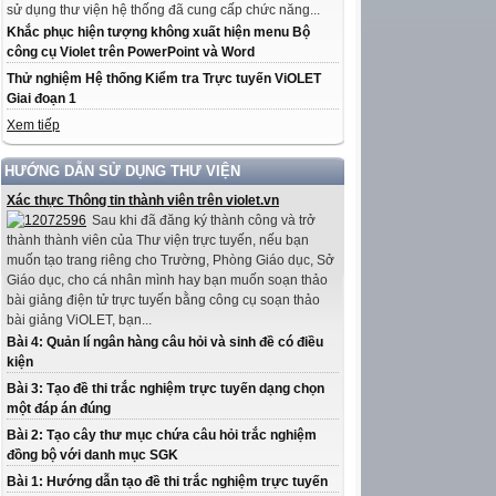
sử dụng thư viện hệ thống đã cung cấp chức năng...
Khắc phục hiện tượng không xuất hiện menu Bộ
công cụ Violet trên PowerPoint và Word
Thử nghiệm Hệ thống Kiểm tra Trực tuyến ViOLET
Giai đoạn 1
Xem tiếp
HƯỚNG DẪN SỬ DỤNG THƯ VIỆN
Xác thực Thông tin thành viên trên violet.vn
Sau khi đã đăng ký thành công và trở
thành thành viên của Thư viện trực tuyến, nếu bạn
muốn tạo trang riêng cho Trường, Phòng Giáo dục, Sở
Giáo dục, cho cá nhân mình hay bạn muốn soạn thảo
bài giảng điện tử trực tuyến bằng công cụ soạn thảo
bài giảng ViOLET, bạn...
Bài 4: Quản lí ngân hàng câu hỏi và sinh đề có điều
kiện
Bài 3: Tạo đề thi trắc nghiệm trực tuyến dạng chọn
một đáp án đúng
Bài 2: Tạo cây thư mục chứa câu hỏi trắc nghiệm
đồng bộ với danh mục SGK
Bài 1: Hướng dẫn tạo đề thi trắc nghiệm trực tuyến