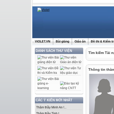
ViOLET.VN
Bài giảng
Giáo án
Đề thi & Kiểm t
DANH SÁCH THƯ VIỆN
Tìm kiếm Tài n
Thông tin thàn
CÁC Ý KIẾN MỚI NHẤT
Thăm thầy Minh An !...
Thăm thầy Tình !...