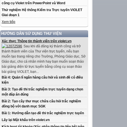
công cụ Violet trên PowerPoint và Word
Thử nghiệm Hệ thống Kiểm tra Trực tuyến ViOLET
Giai đoạn 1
Xem tiếp
HƯỚNG DẪN SỬ DỤNG THƯ VIỆN
Xác thực Thông tin thành viên trên violet.vn
Sau khi đã đăng ký thành công và trở
thành thành viên của Thư viện trực tuyến, nếu bạn
muốn tạo trang riêng cho Trường, Phòng Giáo dục, Sở
Giáo dục, cho cá nhân mình hay bạn muốn soạn thảo
bài giảng điện tử trực tuyến bằng công cụ soạn thảo
bài giảng ViOLET, bạn...
Bài 4: Quản lí ngân hàng câu hỏi và sinh đề có điều
kiện
Bài 3: Tạo đề thi trắc nghiệm trực tuyến dạng chọn
một đáp án đúng
Bài 2: Tạo cây thư mục chứa câu hỏi trắc nghiệm
đồng bộ với danh mục SGK
Bài 1: Hướng dẫn tạo đề thi trắc nghiệm trực tuyến
Lấy lại Mật khẩu trên violet.vn
Kích hoạt tài khoản (Xác nhận thông tin liên hệ) trên