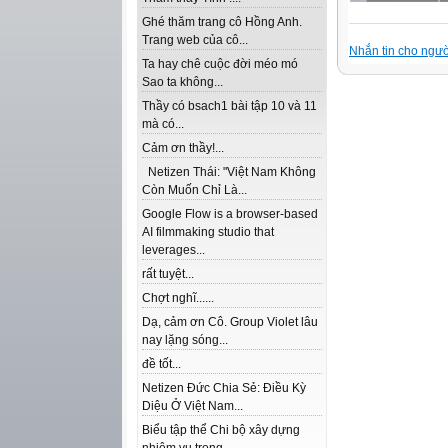
Ghé thăm trang cô Hồng Anh.
Trang web của cô...
Nhắn tin cho ngườ
Ta hay chê cuộc đời méo mó
Sao ta không...
Thầy có bsach1 bài tập 10 và 11
mà có...
Cảm ơn thầy!...
Netizen Thái: "Việt Nam Không
Còn Muốn Chỉ Là...
Google Flow is a browser-based
AI filmmaking studio that
leverages...
rất tuyệt...
Chợt nghĩ......
Dạ, cảm ơn Cô. Group Violet lâu
nay lặng sóng...
đề tốt...
Netizen Đức Chia Sẻ: Điều Kỳ
Diệu Ở Việt Nam...
Biểu tập thể Chi bộ xây dựng