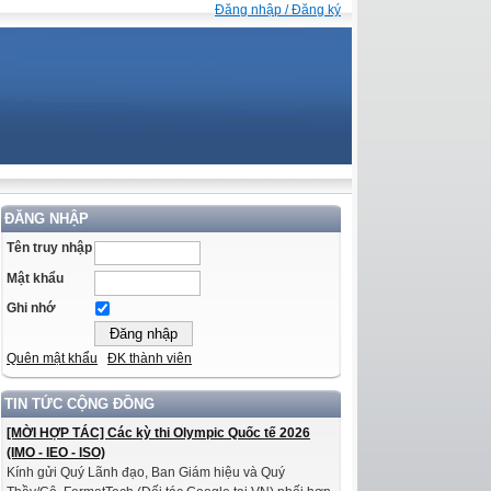
Đăng nhập / Đăng ký
ĐĂNG NHẬP
Tên truy nhập
Mật khẩu
Ghi nhớ
Quên mật khẩu
ĐK thành viên
TIN TỨC CỘNG ĐỒNG
[MỜI HỢP TÁC] Các kỳ thi Olympic Quốc tế 2026
(IMO - IEO - ISO)
Kính gửi Quý Lãnh đạo, Ban Giám hiệu và Quý