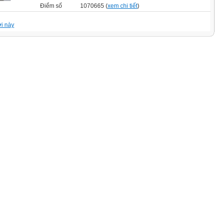
Điểm số
1070665 (
xem chi tiết
)
i này