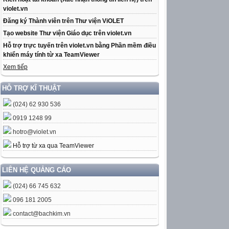
violet.vn
Đăng ký Thành viên trên Thư viện ViOLET
Tạo website Thư viện Giáo dục trên violet.vn
Hỗ trợ trực tuyến trên violet.vn bằng Phần mềm điều
khiển máy tính từ xa TeamViewer
Xem tiếp
HỖ TRỢ KĨ THUẬT
(024) 62 930 536
0919 1248 99
hotro@violet.vn
Hỗ trợ từ xa qua TeamViewer
LIÊN HỆ QUẢNG CÁO
(024) 66 745 632
096 181 2005
contact@bachkim.vn