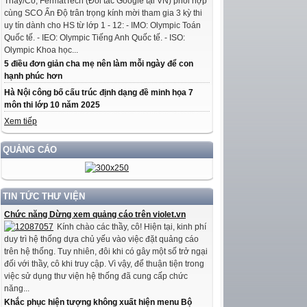
Thầy/Cô, FermatTech (Đối tác Google tại VN) phối hợp
cùng SCO Ấn Độ trân trọng kính mời tham gia 3 kỳ thi
uy tín dành cho HS từ lớp 1 - 12: - IMO: Olympic Toán
Quốc tế. - IEO: Olympic Tiếng Anh Quốc tế. - ISO:
Olympic Khoa học...
5 điều đơn giản cha mẹ nên làm mỗi ngày để con
hạnh phúc hơn
Hà Nội công bố cấu trúc định dạng đề minh họa 7
môn thi lớp 10 năm 2025
Xem tiếp
QUẢNG CÁO
TIN TỨC THƯ VIỆN
Chức năng Dừng xem quảng cáo trên violet.vn
Kính chào các thầy, cô! Hiện tại, kinh phí
duy trì hệ thống dựa chủ yếu vào việc đặt quảng cáo
trên hệ thống. Tuy nhiên, đôi khi có gây một số trở ngại
đối với thầy, cô khi truy cập. Vì vậy, để thuận tiện trong
việc sử dụng thư viện hệ thống đã cung cấp chức
năng...
Khắc phục hiện tượng không xuất hiện menu Bộ