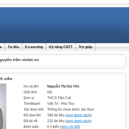
ra
Tư liệu
E-Learning
Kỹ năng CNTT
Trợ giúp
guyên trên violet.vn
h viên
Họ và tên
Nguyễn Thị Hải Yến
Giới tính
Nữ
Đơn vị
THCS Tiên Cát
Tỉnh/thành
Việt Trì - Phú Thọ
Xác thực bởi
Thông tin chưa được xác thực
Đã đưa lên
396 tài liệu (
xem danh sách
)
Đã tải về
232 tài liệu (
xem danh sách
)
Bình luận
0 ý kiến (
xem chi tiết
)