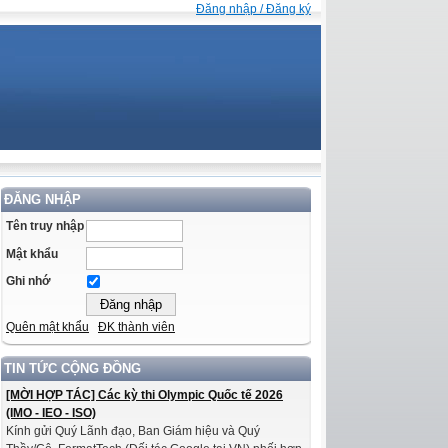
Đăng nhập / Đăng ký
ĐĂNG NHẬP
Tên truy nhập
Mật khẩu
Ghi nhớ
Quên mật khẩu
ĐK thành viên
TIN TỨC CỘNG ĐỒNG
[MỜI HỢP TÁC] Các kỳ thi Olympic Quốc tế 2026
(IMO - IEO - ISO)
Kính gửi Quý Lãnh đạo, Ban Giám hiệu và Quý