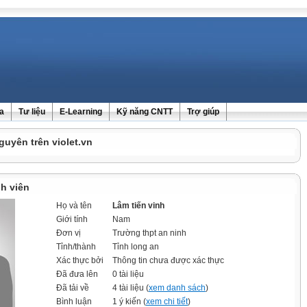
ra
Tư liệu
E-Learning
Kỹ năng CNTT
Trợ giúp
guyên trên violet.vn
h viên
Họ và tên
Lâm tiến vinh
Giới tính
Nam
Đơn vị
Trường thpt an ninh
Tỉnh/thành
Tỉnh long an
Xác thực bởi
Thông tin chưa được xác thực
Đã đưa lên
0 tài liệu
Đã tải về
4 tài liệu (
xem danh sách
)
Bình luận
1 ý kiến (
xem chi tiết
)