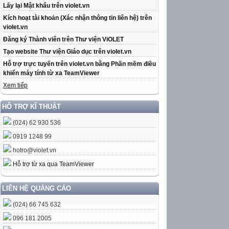
Lấy lại Mật khẩu trên violet.vn
Kích hoạt tài khoản (Xác nhận thông tin liên hệ) trên
violet.vn
Đăng ký Thành viên trên Thư viện ViOLET
Tạo website Thư viện Giáo dục trên violet.vn
Hỗ trợ trực tuyến trên violet.vn bằng Phần mềm điều
khiển máy tính từ xa TeamViewer
Xem tiếp
HỖ TRỢ KĨ THUẬT
(024) 62 930 536
0919 1248 99
hotro@violet.vn
Hỗ trợ từ xa qua TeamViewer
LIÊN HỆ QUẢNG CÁO
(024) 66 745 632
096 181 2005