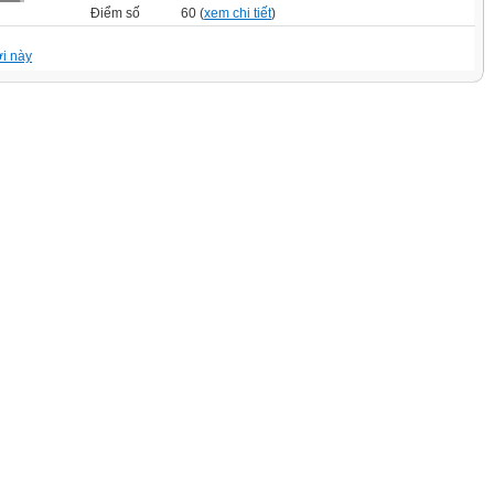
Điểm số
60 (
xem chi tiết
)
i này