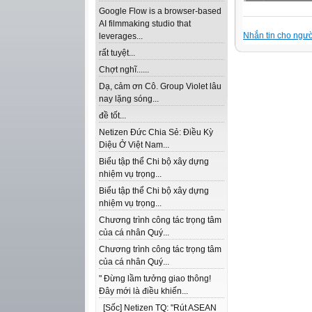
Google Flow is a browser-based
AI filmmaking studio that
Nhắn tin cho ngườ
leverages...
rất tuyệt...
Chợt nghĩ......
Dạ, cảm ơn Cô. Group Violet lâu
nay lặng sóng...
đề tốt...
Netizen Đức Chia Sẻ: Điều Kỳ
Diệu Ở Việt Nam...
Biểu tập thể Chi bộ xây dựng
nhiệm vụ trọng...
Biểu tập thể Chi bộ xây dựng
nhiệm vụ trọng...
Chương trình công tác trọng tâm
của cá nhân Quý...
Chương trình công tác trọng tâm
của cá nhân Quý...
" Đừng lầm tưởng giao thông!
Đây mới là điều khiến...
[Sốc] Netizen TQ: "Rút ASEAN