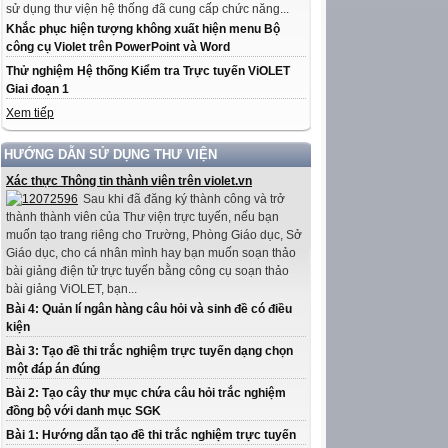
sử dụng thư viện hệ thống đã cung cấp chức năng...
Khắc phục hiện tượng không xuất hiện menu Bộ
công cụ Violet trên PowerPoint và Word
Thử nghiệm Hệ thống Kiểm tra Trực tuyến ViOLET
Giai đoạn 1
Xem tiếp
HƯỚNG DẪN SỬ DỤNG THƯ VIỆN
Xác thực Thông tin thành viên trên violet.vn
Sau khi đã đăng ký thành công và trở
thành thành viên của Thư viện trực tuyến, nếu bạn
muốn tạo trang riêng cho Trường, Phòng Giáo dục, Sở
Giáo dục, cho cá nhân mình hay bạn muốn soạn thảo
bài giảng điện tử trực tuyến bằng công cụ soạn thảo
bài giảng ViOLET, bạn...
Bài 4: Quản lí ngân hàng câu hỏi và sinh đề có điều
kiện
Bài 3: Tạo đề thi trắc nghiệm trực tuyến dạng chọn
một đáp án đúng
Bài 2: Tạo cây thư mục chứa câu hỏi trắc nghiệm
đồng bộ với danh mục SGK
Bài 1: Hướng dẫn tạo đề thi trắc nghiệm trực tuyến