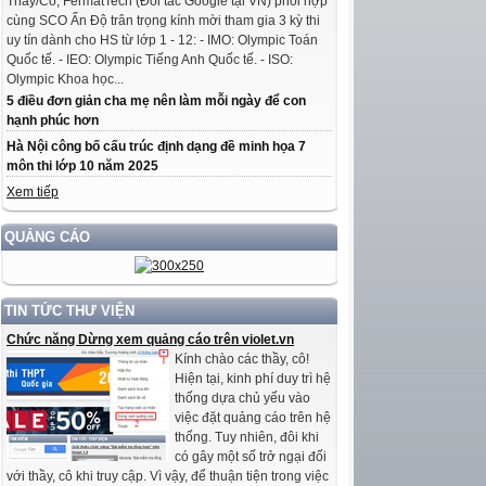
Thầy/Cô, FermatTech (Đối tác Google tại VN) phối hợp
cùng SCO Ấn Độ trân trọng kính mời tham gia 3 kỳ thi
uy tín dành cho HS từ lớp 1 - 12: - IMO: Olympic Toán
Quốc tế. - IEO: Olympic Tiếng Anh Quốc tế. - ISO:
Olympic Khoa học...
5 điều đơn giản cha mẹ nên làm mỗi ngày để con
hạnh phúc hơn
Hà Nội công bố cấu trúc định dạng đề minh họa 7
môn thi lớp 10 năm 2025
Xem tiếp
QUẢNG CÁO
TIN TỨC THƯ VIỆN
Chức năng Dừng xem quảng cáo trên violet.vn
Kính chào các thầy, cô!
Hiện tại, kinh phí duy trì hệ
thống dựa chủ yếu vào
việc đặt quảng cáo trên hệ
thống. Tuy nhiên, đôi khi
có gây một số trở ngại đối
với thầy, cô khi truy cập. Vì vậy, để thuận tiện trong việc