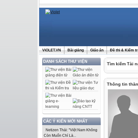
ViOLET.VN
Bài giảng
Giáo án
Đề thi & Kiểm t
DANH SÁCH THƯ VIỆN
Tìm kiếm Tài n
Thông tin thàn
CÁC Ý KIẾN MỚI NHẤT
Netizen Thái: "Việt Nam Không
Còn Muốn Chỉ Là...