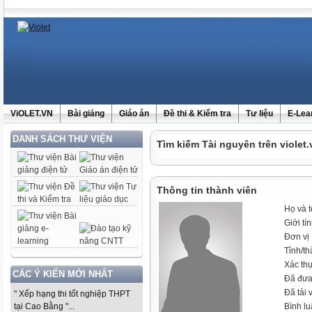
ViOLET.VN
Bài giảng
Giáo án
Đề thi & Kiểm tra
Tư liệu
E-Lea
DANH SÁCH THƯ VIỆN
Tìm kiếm Tài nguyên trên violet.
Thông tin thành viên
Họ và 
Giới tí
Đơn vị
Tỉnh/t
Xác th
CÁC Ý KIẾN MỚI NHẤT
Đã đưa
Đã tải 
" Xếp hạng thi tốt nghiệp THPT
tại Cao Bằng "...
Bình l