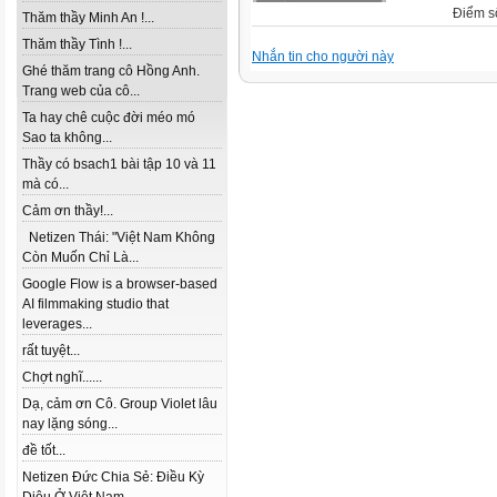
Điểm s
Thăm thầy Minh An !...
Thăm thầy Tình !...
Nhắn tin cho người này
Ghé thăm trang cô Hồng Anh.
Trang web của cô...
Ta hay chê cuộc đời méo mó
Sao ta không...
Thầy có bsach1 bài tập 10 và 11
mà có...
Cảm ơn thầy!...
Netizen Thái: "Việt Nam Không
Còn Muốn Chỉ Là...
Google Flow is a browser-based
AI filmmaking studio that
leverages...
rất tuyệt...
Chợt nghĩ......
Dạ, cảm ơn Cô. Group Violet lâu
nay lặng sóng...
đề tốt...
Netizen Đức Chia Sẻ: Điều Kỳ