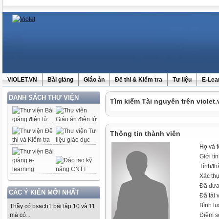
ViOLET.VN
Bài giảng
Giáo án
Đề thi & Kiểm tra
Tư liệu
E-Lea
DANH SÁCH THƯ VIỆN
Tìm kiếm Tài nguyên trên violet.
Thông tin thành viên
Họ và 
Giới tí
Tỉnh/t
Xác th
Đã đưa
CÁC Ý KIẾN MỚI NHẤT
Đã tải 
Bình l
Thầy có bsach1 bài tập 10 và 11
mà có...
Điểm s