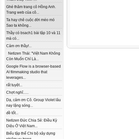
Ghé thăm trang cô Hồng Anh.
Trang web của cô...
Ta hay chê cuộc đời méo mó
Sao ta không...
Thầy có bsach1 bài tập 10 và 11
mà có...
Cảm ơn thầy!...
Netizen Thái: "Việt Nam Không
Còn Muốn Chỉ Là...
Google Flow is a browser-based
AI filmmaking studio that
leverages...
rất tuyệt...
Chợt nghĩ......
Dạ, cảm ơn Cô. Group Violet lâu
nay lặng sóng...
đề tốt...
Netizen Đức Chia Sẻ: Điều Kỳ
Diệu Ở Việt Nam...
Biểu tập thể Chi bộ xây dựng