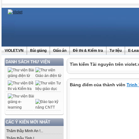
ViOLET.VN
Bài giảng
Giáo án
Đề thi & Kiểm tra
Tư liệu
E-Lea
DANH SÁCH THƯ VIỆN
Tìm kiếm Tài nguyên trên violet.
Bảng điểm của thành viên
Trịnh
CÁC Ý KIẾN MỚI NHẤT
Thăm thầy Minh An !...
Thăm thầy Tình !...