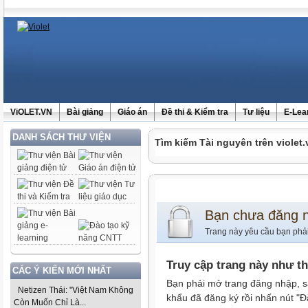
ViOLET.VN
Bài giảng
Giáo án
Đề thi & Kiểm tra
Tư liệu
E-Lea
DANH SÁCH THƯ VIỆN
Tìm kiếm Tài nguyên trên violet.
Bạn chưa đăng 
Trang này yêu cầu bạn phả
Truy cập trang này như t
CÁC Ý KIẾN MỚI NHẤT
Bạn phải mở trang đăng nhập, s
Netizen Thái: "Việt Nam Không
khẩu đã đăng ký rồi nhấn nút "Đ
Còn Muốn Chỉ Là...