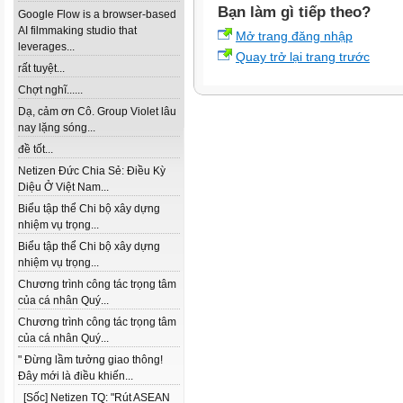
Bạn làm gì tiếp theo?
Google Flow is a browser-based
AI filmmaking studio that
Mở trang đăng nhập
leverages...
Quay trở lại trang trước
rất tuyệt...
Chợt nghĩ......
Dạ, cảm ơn Cô. Group Violet lâu
nay lặng sóng...
đề tốt...
Netizen Đức Chia Sẻ: Điều Kỳ
Diệu Ở Việt Nam...
Biểu tập thể Chi bộ xây dựng
nhiệm vụ trọng...
Biểu tập thể Chi bộ xây dựng
nhiệm vụ trọng...
Chương trình công tác trọng tâm
của cá nhân Quý...
Chương trình công tác trọng tâm
của cá nhân Quý...
" Đừng lầm tưởng giao thông!
Đây mới là điều khiến...
[Sốc] Netizen TQ: "Rút ASEAN