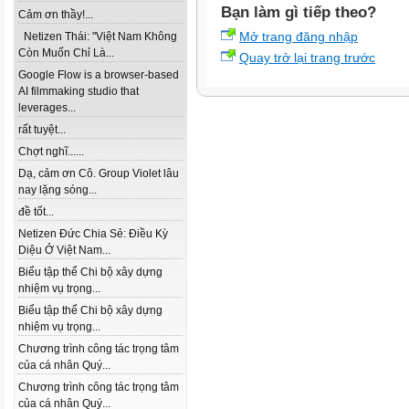
Bạn làm gì tiếp theo?
Cảm ơn thầy!...
Mở trang đăng nhập
Netizen Thái: "Việt Nam Không
Còn Muốn Chỉ Là...
Quay trở lại trang trước
Google Flow is a browser-based
AI filmmaking studio that
leverages...
rất tuyệt...
Chợt nghĩ......
Dạ, cảm ơn Cô. Group Violet lâu
nay lặng sóng...
đề tốt...
Netizen Đức Chia Sẻ: Điều Kỳ
Diệu Ở Việt Nam...
Biểu tập thể Chi bộ xây dựng
nhiệm vụ trọng...
Biểu tập thể Chi bộ xây dựng
nhiệm vụ trọng...
Chương trình công tác trọng tâm
của cá nhân Quý...
Chương trình công tác trọng tâm
của cá nhân Quý...