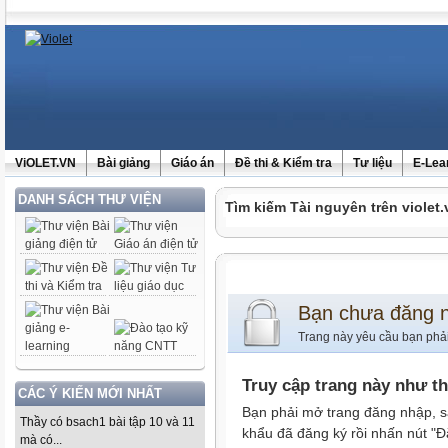
ViOLET.VN
Bài giảng
Giáo án
Đề thi & Kiểm tra
Tư liệu
E-Lea
DANH SÁCH THƯ VIỆN
Tìm kiếm Tài nguyên trên violet.
Bạn chưa đăng 
Trang này yêu cầu bạn phả
Truy cập trang này như t
CÁC Ý KIẾN MỚI NHẤT
Bạn phải mở trang đăng nhập, s
Thầy có bsach1 bài tập 10 và 11
khẩu đã đăng ký rồi nhấn nút "Đ
mà có...