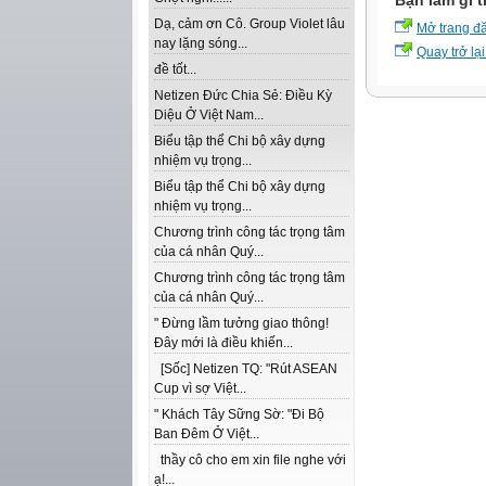
Bạn làm gì t
Dạ, cảm ơn Cô. Group Violet lâu
Mở trang đ
nay lặng sóng...
Quay trở lại
đề tốt...
Netizen Đức Chia Sẻ: Điều Kỳ
Diệu Ở Việt Nam...
Biểu tập thể Chi bộ xây dựng
nhiệm vụ trọng...
Biểu tập thể Chi bộ xây dựng
nhiệm vụ trọng...
Chương trình công tác trọng tâm
của cá nhân Quý...
Chương trình công tác trọng tâm
của cá nhân Quý...
" Đừng lầm tưởng giao thông!
Đây mới là điều khiến...
[Sốc] Netizen TQ: "Rút ASEAN
Cup vì sợ Việt...
" Khách Tây Sững Sờ: "Đi Bộ
Ban Đêm Ở Việt...
thầy cô cho em xin file nghe với
ạ!...