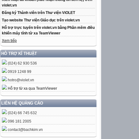
violet.vn
Đăng ký Thành viên trên Thư viện ViOLET
Tạo website Thư viện Giáo dục trên violet.vn
Hỗ trợ trực tuyến trên violet.vn bằng Phần mềm điều
khiển máy tính từ xa TeamViewer
Xem tiếp
HỖ TRỢ KĨ THUẬT
(024) 62 930 536
0919 1248 99
hotro@violet.vn
Hỗ trợ từ xa qua TeamViewer
LIÊN HỆ QUẢNG CÁO
(024) 66 745 632
096 181 2005
contact@bachkim.vn