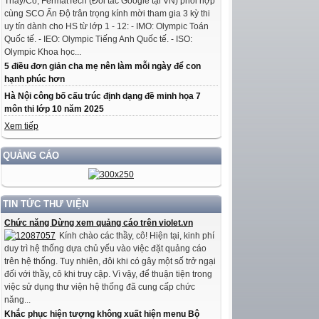
Thầy/Cô, FermatTech (Đối tác Google tại VN) phối hợp
cùng SCO Ấn Độ trân trọng kính mời tham gia 3 kỳ thi
uy tín dành cho HS từ lớp 1 - 12: - IMO: Olympic Toán
Quốc tế. - IEO: Olympic Tiếng Anh Quốc tế. - ISO:
Olympic Khoa học...
5 điều đơn giản cha mẹ nên làm mỗi ngày để con
hạnh phúc hơn
Hà Nội công bố cấu trúc định dạng đề minh họa 7
môn thi lớp 10 năm 2025
Xem tiếp
QUẢNG CÁO
TIN TỨC THƯ VIỆN
Chức năng Dừng xem quảng cáo trên violet.vn
Kính chào các thầy, cô! Hiện tại, kinh phí
duy trì hệ thống dựa chủ yếu vào việc đặt quảng cáo
trên hệ thống. Tuy nhiên, đôi khi có gây một số trở ngại
đối với thầy, cô khi truy cập. Vì vậy, để thuận tiện trong
việc sử dụng thư viện hệ thống đã cung cấp chức
năng...
Khắc phục hiện tượng không xuất hiện menu Bộ