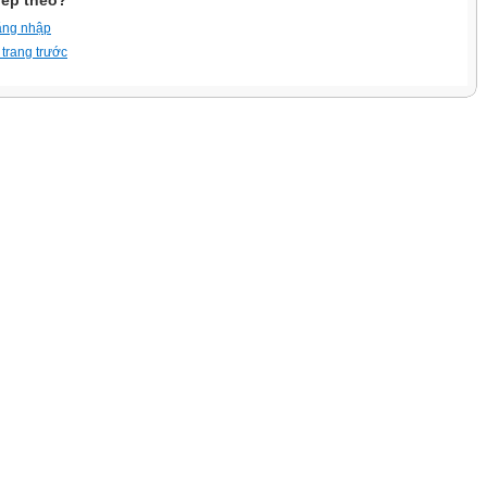
iếp theo?
ăng nhập
 trang trước