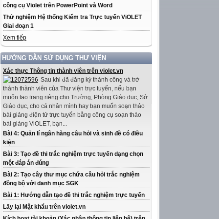
công cụ Violet trên PowerPoint và Word
Thử nghiệm Hệ thống Kiểm tra Trực tuyến ViOLET
Giai đoạn 1
Xem tiếp
HƯỚNG DẪN SỬ DỤNG THƯ VIỆN
Xác thực Thông tin thành viên trên violet.vn
Sau khi đã đăng ký thành công và trở
thành thành viên của Thư viện trực tuyến, nếu bạn
muốn tạo trang riêng cho Trường, Phòng Giáo dục, Sở
Giáo dục, cho cá nhân mình hay bạn muốn soạn thảo
bài giảng điện tử trực tuyến bằng công cụ soạn thảo
bài giảng ViOLET, bạn...
Bài 4: Quản lí ngân hàng câu hỏi và sinh đề có điều
kiện
Bài 3: Tạo đề thi trắc nghiệm trực tuyến dạng chọn
một đáp án đúng
Bài 2: Tạo cây thư mục chứa câu hỏi trắc nghiệm
đồng bộ với danh mục SGK
Bài 1: Hướng dẫn tạo đề thi trắc nghiệm trực tuyến
Lấy lại Mật khẩu trên violet.vn
Kích hoạt tài khoản (Xác nhận thông tin liên hệ) trên