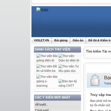
ViOLET.VN
Bài giảng
Giáo án
Đề thi & Kiểm t
DANH SÁCH THƯ VIỆN
Tìm kiếm Tài n
Bạ
Tran
Truy cập tr
CÁC Ý KIẾN MỚI NHẤT
Bạn phải mở tr
rất tuyệt...
ký rồi nhấn nút
Chợt nghĩ......