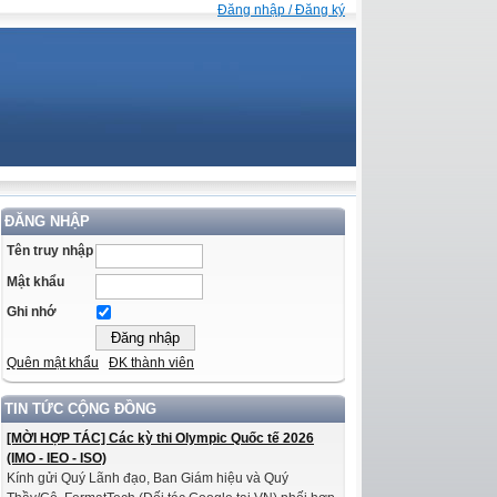
Đăng nhập / Đăng ký
ĐĂNG NHẬP
Tên truy nhập
Mật khẩu
Ghi nhớ
Quên mật khẩu
ĐK thành viên
TIN TỨC CỘNG ĐỒNG
[MỜI HỢP TÁC] Các kỳ thi Olympic Quốc tế 2026
(IMO - IEO - ISO)
Kính gửi Quý Lãnh đạo, Ban Giám hiệu và Quý