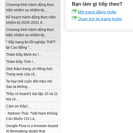
Bạn làm gì tiếp theo?
Chương trình hành động thực
hiện nhiệm vụ nhiệm kỳ...
Mở trang đăng nhập
Kế hoạch hành động thực hiện
Quay trở lại trang trước
nhiệm kỳ 2026-2031 ở...
Chương trình hành động thực
hiện nhiệm vụ nhiệm kỳ...
" Xếp hạng thi tốt nghiệp THPT
tại Cao Bằng "...
Thăm thầy Minh An !...
Thăm thầy Tình !...
Ghé thăm trang cô Hồng Anh.
Trang web của cô...
Ta hay chê cuộc đời méo mó
Sao ta không...
Thầy có bsach1 bài tập 10 và 11
mà có...
Cảm ơn thầy!...
Netizen Thái: "Việt Nam Không
Còn Muốn Chỉ Là...
Google Flow is a browser-based
AI filmmaking studio that