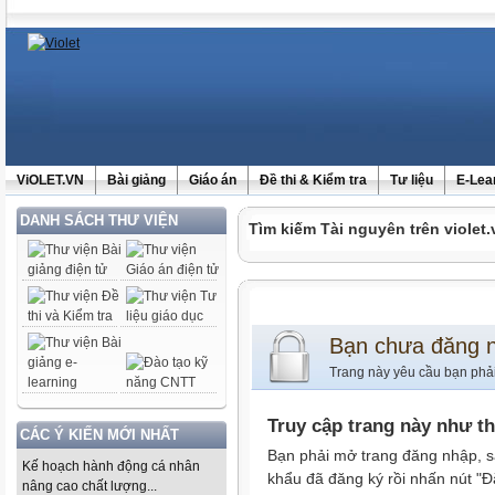
ViOLET.VN
Bài giảng
Giáo án
Đề thi & Kiểm tra
Tư liệu
E-Lea
DANH SÁCH THƯ VIỆN
Tìm kiếm Tài nguyên trên violet.
Bạn chưa đăng 
Trang này yêu cầu bạn phả
Truy cập trang này như t
CÁC Ý KIẾN MỚI NHẤT
Bạn phải mở trang đăng nhập, s
Kế hoạch hành động cá nhân
khẩu đã đăng ký rồi nhấn nút "Đ
nâng cao chất lượng...