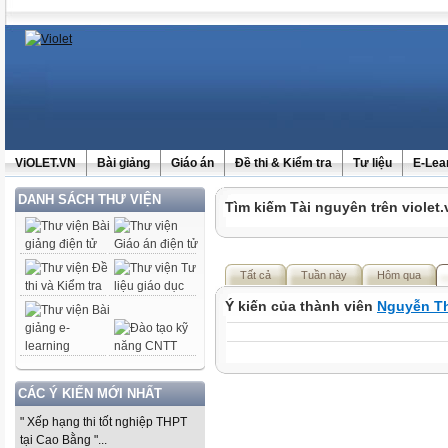
ViOLET.VN
Bài giảng
Giáo án
Đề thi & Kiểm tra
Tư liệu
E-Lea
DANH SÁCH THƯ VIỆN
Tìm kiếm Tài nguyên trên violet.
Tất cả
Tuần này
Hôm qua
Ý kiến của thành viên
Nguyễn T
CÁC Ý KIẾN MỚI NHẤT
" Xếp hạng thi tốt nghiệp THPT
tại Cao Bằng "...