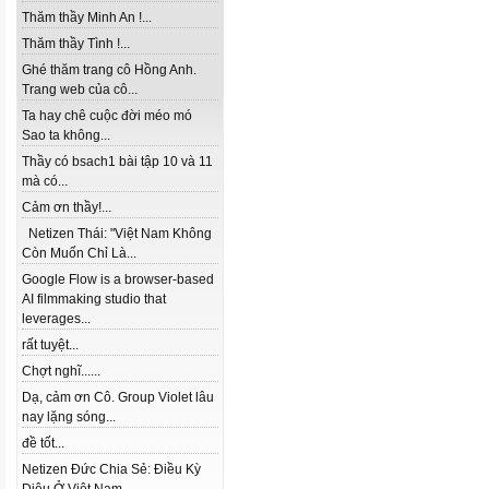
Thăm thầy Minh An !...
Thăm thầy Tình !...
Ghé thăm trang cô Hồng Anh.
Trang web của cô...
Ta hay chê cuộc đời méo mó
Sao ta không...
Thầy có bsach1 bài tập 10 và 11
mà có...
Cảm ơn thầy!...
Netizen Thái: "Việt Nam Không
Còn Muốn Chỉ Là...
Google Flow is a browser-based
AI filmmaking studio that
leverages...
rất tuyệt...
Chợt nghĩ......
Dạ, cảm ơn Cô. Group Violet lâu
nay lặng sóng...
đề tốt...
Netizen Đức Chia Sẻ: Điều Kỳ