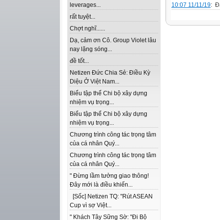
10:07 11/11/19
: Đ
leverages...
rất tuyệt...
Chợt nghĩ......
Dạ, cảm ơn Cô. Group Violet lâu
nay lặng sóng...
đề tốt...
Netizen Đức Chia Sẻ: Điều Kỳ
Diệu Ở Việt Nam...
Biểu tập thể Chi bộ xây dựng
nhiệm vụ trọng...
Biểu tập thể Chi bộ xây dựng
nhiệm vụ trọng...
Chương trình công tác trọng tâm
của cá nhân Quý...
Chương trình công tác trọng tâm
của cá nhân Quý...
" Đừng lầm tưởng giao thông!
Đây mới là điều khiến...
[Sốc] Netizen TQ: "Rút ASEAN
Cup vì sợ Việt...
" Khách Tây Sững Sờ: "Đi Bộ