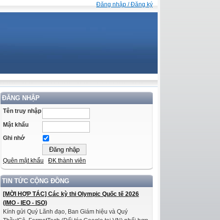
Đăng nhập / Đăng ký
ĐĂNG NHẬP
Tên truy nhập
Mật khẩu
Ghi nhớ
Quên mật khẩu
ĐK thành viên
TIN TỨC CỘNG ĐỒNG
[MỜI HỢP TÁC] Các kỳ thi Olympic Quốc tế 2026
(IMO - IEO - ISO)
Kính gửi Quý Lãnh đạo, Ban Giám hiệu và Quý