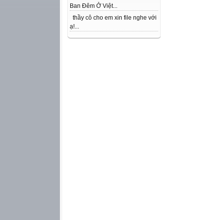
Ban Đêm Ở Việt...
thầy cô cho em xin file nghe với
ạ!...