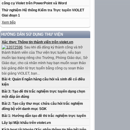
công cụ Violet trên PowerPoint và Word
Thử nghiệm Hệ thống Kiểm tra Trực tuyến ViOLET
Giai đoạn 1
Xem tiếp
HƯỚNG DẪN SỬ DỤNG THƯ VIỆN
Xác thực Thông tin thành viên trên violet.vn
Sau khi đã đăng ký thành công và trở
thành thành viên của Thư viện trực tuyến, nếu bạn
muốn tạo trang riêng cho Trường, Phòng Giáo dục, Sở
Giáo dục, cho cá nhân mình hay bạn muốn soạn thảo
bài giảng điện tử trực tuyến bằng công cụ soạn thảo
bài giảng ViOLET, bạn...
Bài 4: Quản lí ngân hàng câu hỏi và sinh đề có điều
kiện
Bài 3: Tạo đề thi trắc nghiệm trực tuyến dạng chọn
một đáp án đúng
Bài 2: Tạo cây thư mục chứa câu hỏi trắc nghiệm
đồng bộ với danh mục SGK
Bài 1: Hướng dẫn tạo đề thi trắc nghiệm trực tuyến
Lấy lại Mật khẩu trên violet.vn
Kích hoạt tài khoản (Xác nhận thông tin liên hệ) trên