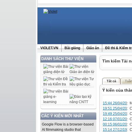
ViOLET.VN
Bài giảng
Giáo án
Đề thi & Kiểm t
DANH SÁCH THƯ VIỆN
Tìm kiếm Tài n
Tất cả
Tuần
Ý kiến của th
15:44 26/04/20
: M
19:51 25/04/20
: C
19:49 25/04/20
: C
CÁC Ý KIẾN MỚI NHẤT
12:16 07/01/20
: 
00:15 06/01/20
: 
Google Flow is a browser-based
15:14 27/12/19
: C
AI filmmaking studio that