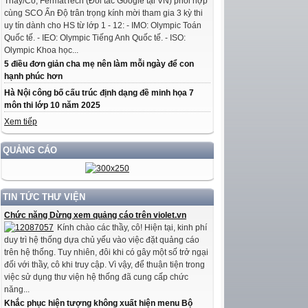
Thầy/Cô, FermatTech (Đối tác Google tại VN) phối hợp
cùng SCO Ấn Độ trân trọng kính mời tham gia 3 kỳ thi
uy tín dành cho HS từ lớp 1 - 12: - IMO: Olympic Toán
Quốc tế. - IEO: Olympic Tiếng Anh Quốc tế. - ISO:
Olympic Khoa học...
5 điều đơn giản cha mẹ nên làm mỗi ngày để con
hạnh phúc hơn
Hà Nội công bố cấu trúc định dạng đề minh họa 7
môn thi lớp 10 năm 2025
Xem tiếp
QUẢNG CÁO
TIN TỨC THƯ VIỆN
Chức năng Dừng xem quảng cáo trên violet.vn
Kính chào các thầy, cô! Hiện tại, kinh phí
duy trì hệ thống dựa chủ yếu vào việc đặt quảng cáo
trên hệ thống. Tuy nhiên, đôi khi có gây một số trở ngại
đối với thầy, cô khi truy cập. Vì vậy, để thuận tiện trong
việc sử dụng thư viện hệ thống đã cung cấp chức
năng...
Khắc phục hiện tượng không xuất hiện menu Bộ