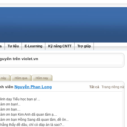
ra
Tư liệu
E-Learning
Kỹ năng CNTT
Trợ giúp
guyên trên violet.vn
 này
Hôm qua
Hôm nay
ành viên
Nguyễn Phan Long
Tất cả
Trang riêng này
ình dạy Tiểu học bạn ạ! ...
ảm ơn bạn!...
ảm ơn bạn....
Cảm ơn bạn Kim Anh đã quan tâm ạ....
Cảm ơn bạn Hồng Sang đã quan tâm, đề ôn...
hẳng thấy đề đâu, chỉ có đáp án là sao?...