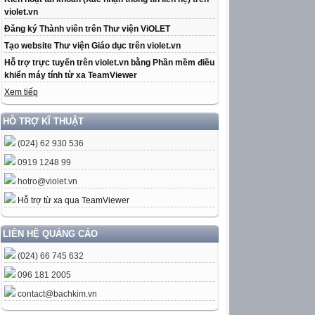
violet.vn
Đăng ký Thành viên trên Thư viện ViOLET
Tạo website Thư viện Giáo dục trên violet.vn
Hỗ trợ trực tuyến trên violet.vn bằng Phần mềm điều
khiển máy tính từ xa TeamViewer
Xem tiếp
HỖ TRỢ KĨ THUẬT
(024) 62 930 536
0919 1248 99
hotro@violet.vn
Hỗ trợ từ xa qua TeamViewer
LIÊN HỆ QUẢNG CÁO
(024) 66 745 632
096 181 2005
contact@bachkim.vn