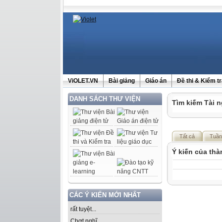
ViOLET.VN
Bài giảng
Giáo án
Đề thi & Kiểm t
DANH SÁCH THƯ VIỆN
Tìm kiếm Tài n
Tất cả
Tuần
Ý kiến của th
CÁC Ý KIẾN MỚI NHẤT
rất tuyệt...
Chợt nghĩ......