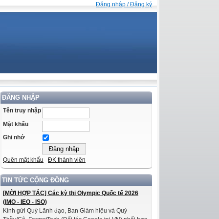
Đăng nhập / Đăng ký
ĐĂNG NHẬP
Tên truy nhập
Mật khẩu
Ghi nhớ
Quên mật khẩu
ĐK thành viên
TIN TỨC CỘNG ĐỒNG
[MỜI HỢP TÁC] Các kỳ thi Olympic Quốc tế 2026
(IMO - IEO - ISO)
Kính gửi Quý Lãnh đạo, Ban Giám hiệu và Quý