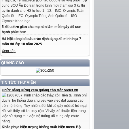
Thầy/Cô, FermatTech (Đối tác Google tại VN) phối hợp
cùng SCO Ấn Độ trân trọng kính mời tham gia 3 kỳ thi
uy tín dành cho HS từ lớp 1 - 12: - IMO: Olympic Toán
Quốc tế. - IEO: Olympic Tiếng Anh Quốc tế. - ISO:
Olympic Khoa học...
5 điều đơn giản cha mẹ nên làm mỗi ngày để con
hạnh phúc hơn
Hà Nội công bố cấu trúc định dạng đề minh họa 7
môn thi lớp 10 năm 2025
Xem tiếp
QUẢNG CÁO
TIN TỨC THƯ VIỆN
Chức năng Dừng xem quảng cáo trên violet.vn
Kính chào các thầy, cô! Hiện tại, kinh phí
duy trì hệ thống dựa chủ yếu vào việc đặt quảng cáo
trên hệ thống. Tuy nhiên, đôi khi có gây một số trở ngại
đối với thầy, cô khi truy cập. Vì vậy, để thuận tiện trong
việc sử dụng thư viện hệ thống đã cung cấp chức
năng...
Khắc phục hiện tượng không xuất hiện menu Bộ