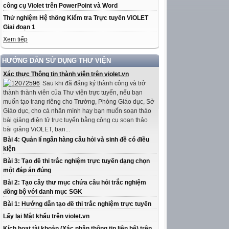
công cụ Violet trên PowerPoint và Word
Thử nghiệm Hệ thống Kiểm tra Trực tuyến ViOLET
Giai đoạn 1
Xem tiếp
HƯỚNG DẪN SỬ DỤNG THƯ VIỆN
Xác thực Thông tin thành viên trên violet.vn
Sau khi đã đăng ký thành công và trở
thành thành viên của Thư viện trực tuyến, nếu bạn
muốn tạo trang riêng cho Trường, Phòng Giáo dục, Sở
Giáo dục, cho cá nhân mình hay bạn muốn soạn thảo
bài giảng điện tử trực tuyến bằng công cụ soạn thảo
bài giảng ViOLET, bạn...
Bài 4: Quản lí ngân hàng câu hỏi và sinh đề có điều
kiện
Bài 3: Tạo đề thi trắc nghiệm trực tuyến dạng chọn
một đáp án đúng
Bài 2: Tạo cây thư mục chứa câu hỏi trắc nghiệm
đồng bộ với danh mục SGK
Bài 1: Hướng dẫn tạo đề thi trắc nghiệm trực tuyến
Lấy lại Mật khẩu trên violet.vn
Kích hoạt tài khoản (Xác nhận thông tin liên hệ) trên