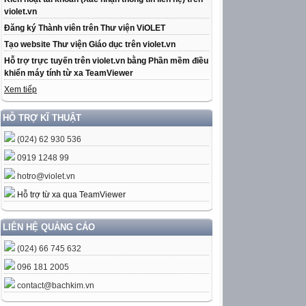
violet.vn
Đăng ký Thành viên trên Thư viện ViOLET
Tạo website Thư viện Giáo dục trên violet.vn
Hỗ trợ trực tuyến trên violet.vn bằng Phần mềm điều
khiển máy tính từ xa TeamViewer
Xem tiếp
HỖ TRỢ KĨ THUẬT
(024) 62 930 536
0919 1248 99
hotro@violet.vn
Hỗ trợ từ xa qua TeamViewer
LIÊN HỆ QUẢNG CÁO
(024) 66 745 632
096 181 2005
contact@bachkim.vn