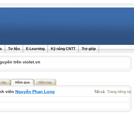
ra
Tư liệu
E-Learning
Kỹ năng CNTT
Trợ giúp
guyên trên violet.vn
 này
Hôm qua
Hôm nay
ành viên
Nguyễn Phan Long
Tất cả
Trang riêng này