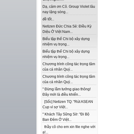
Dạ, cảm ơn Cô. Group Violet lâu
nay lặng sóng...
đề tốt...
Netizen Đức Chia Sẻ: Điều Kỳ
Diệu Ở Việt Nam...
Biểu tập thể Chi bộ xây dựng
nhiệm vụ trọng...
Biểu tập thể Chi bộ xây dựng
nhiệm vụ trọng...
Chương trình công tác trọng tâm
của cá nhân Quý...
Chương trình công tác trọng tâm
của cá nhân Quý...
" Đừng lầm tưởng giao thông!
Đây mới là điều khiến...
[Sốc] Netizen TQ: "Rút ASEAN
Cup vì sợ Việt...
" Khách Tây Sững Sờ: "Đi Bộ
Ban Đêm Ở Việt...
thầy cô cho em xin file nghe với
ạ!...