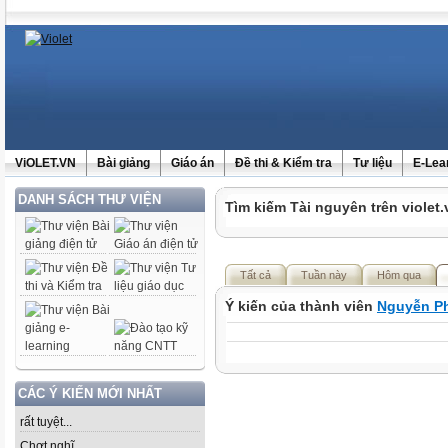
ViOLET.VN
Bài giảng
Giáo án
Đề thi & Kiểm tra
Tư liệu
E-Lea
DANH SÁCH THƯ VIỆN
Tìm kiếm Tài nguyên trên violet.
Tất cả
Tuần này
Hôm qua
Ý kiến của thành viên
Nguyễn P
CÁC Ý KIẾN MỚI NHẤT
rất tuyệt...
Chợt nghĩ......