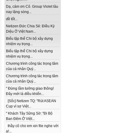
Dạ, cảm ơn Cô. Group Violet lâu
nay lặng sóng...
đề tốt...
Netizen Đức Chia Sẻ: Điều Kỳ
Diệu Ở Việt Nam...
Biểu tập thể Chi bộ xây dựng
nhiệm vụ trọng...
Biểu tập thể Chi bộ xây dựng
nhiệm vụ trọng...
Chương trình công tác trọng tâm
của cá nhân Quý...
Chương trình công tác trọng tâm
của cá nhân Quý...
" Đừng lầm tưởng giao thông!
Đây mới là điều khiến...
[Sốc] Netizen TQ: "Rút ASEAN
Cup vì sợ Việt...
" Khách Tây Sững Sờ: "Đi Bộ
Ban Đêm Ở Việt...
thầy cô cho em xin file nghe với
ạ!...