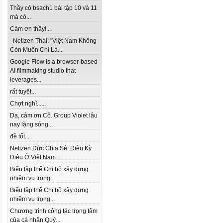
Thầy có bsach1 bài tập 10 và 11
mà có...
Cảm ơn thầy!...
Netizen Thái: "Việt Nam Không
Còn Muốn Chỉ Là...
Google Flow is a browser-based
AI filmmaking studio that
leverages...
rất tuyệt...
Chợt nghĩ......
Dạ, cảm ơn Cô. Group Violet lâu
nay lặng sóng...
đề tốt...
Netizen Đức Chia Sẻ: Điều Kỳ
Diệu Ở Việt Nam...
Biểu tập thể Chi bộ xây dựng
nhiệm vụ trọng...
Biểu tập thể Chi bộ xây dựng
nhiệm vụ trọng...
Chương trình công tác trọng tâm
của cá nhân Quý...