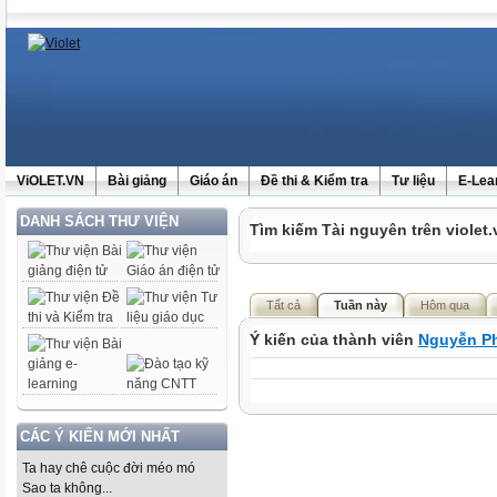
ViOLET.VN
Bài giảng
Giáo án
Đề thi & Kiểm tra
Tư liệu
E-Lea
DANH SÁCH THƯ VIỆN
Tìm kiếm Tài nguyên trên violet.
Tất cả
Tuần này
Hôm qua
Ý kiến của thành viên
Nguyễn P
CÁC Ý KIẾN MỚI NHẤT
Ta hay chê cuộc đời méo mó
Sao ta không...